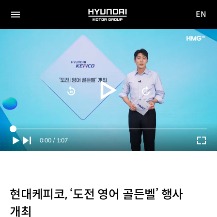
EN
HYUNDAI
영문
MOTOR
전체
사이트
메뉴
GROUP
이동
Current
0:00
/
Duration
1:07
Time
현대케피코, ‘도전 영어 골든벨’ 행사
개최