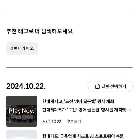
추천 태그로 더 탐색해보세요
#현대케피코
2024.10.22.
날짜 선택하기
[동영상]
현대케피코, ‘도전 영어 골든벨’ 행사 개최
현대케피코가 ‘도전! 영어 골든벨’ 행사를 개최했습니다. 도전! 영어 골든벨은 지난해 자체 개발한 현대케피코 특화 어학 교재를 기반으로 출제된 영어 퀴즈를 풀며 최고수를 가리는 자리인데요, 참가자들의 치열한 경쟁 끝에 최종 골든벨을 울린 영예의 주인공이 탄생했습니다. 신동선 책임매니저/ 현대케피코 ICT정보화팀쟁쟁한 경쟁자분들을 제치고 우승을 하게 됐는데 실력이라기 보다 운이 좋았던 것 같습니다 앞으로도 영어 공부 열심히 하고 이렇게 좋은 행사 마련해주신 회사에 다시 한번 감사 말씀드립니다. 한편 참가자들은 퀴즈 뿐만 아니라 장기자랑과 축하공연 등 다양한 콘텐츠들을 즐기며 순위와 관계없이 한 마음으로 즐거운 추억을 남겼습니다. 현대케피코는 임직원의 글로벌 역량을 향상시키기 위해 사내 원포인트 클래스, 튜터링, 영어집중과정 등 다양한 프로그램을 운영 중인데요 앞으로도 임직원에게 실질적 도움이 되는 어학 프로그램 확대에 더욱 힘쓸 예정입니다.
2024.10.22.
2분 보기
[동영상]
현대카드, 금융업계 최초로 AI 소프트웨어 수출