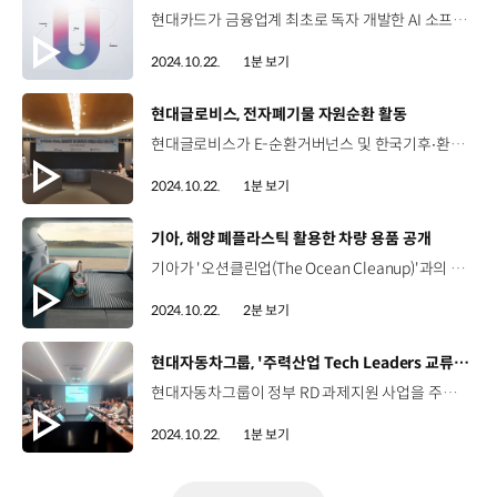
현대카드가 금융업계 최초로 독자 개발한 AI 소프트웨어인 유니버스(UNIVERSE)를 일본 빅3 신용카드사 SMCC에 수출하는 계약을 체결했습니다. 유니버스는 현대카드가 자체 개발한 데이터 사이언스 기반 고객 초개인화 AI 플랫폼인데요, '태그'를 통해 개인의 행동과 성향, 상태를 예측해 고객을 직접 타기팅 할 수 있고, 업종 상관없이 비즈니스 전 영역에 적용 가능한 것이 특징입니다. 현대카드의 이번 수출은 대한민국 금융사 중 첫 번째 '업의 전환' 사례가 됐다는 점에서 의미가 깊은데요, 이로써 현대카드는 독자 기술로 AI 소프트웨어를 개발하고 수출까지 한 대한민국 최초의 금융사로 입지를 확고히 하게 됐습니다.
2024.10.22.
1분 보기
[동영상]
현대글로비스, 전자폐기물 자원순환 활동
현대글로비스가 E-순환거버넌스 및 한국기후∙환경네트워크와 ‘E-Waste Zero, 탄소중립 및 환경경영 실천을 위한 업무협약(MOU)’을 체결했습니다. E-순환거버넌스는 국내 유일의 폐전기·전자제품 재활용공제조합인데요, 협약에 따라 현대글로비스는 E-순환거버넌스가 추진하는 '모두비움, ESG나눔' 자원순환 활동에 적극 참여하게 됩니다. 현대글로비스는 지난달 ‘자원순환의 날’ 캠페인을 전개하며 사업장과 임직원들의 가정에서 발생한 폐전자제품 총 200대 이상을 수집했는데요, 해당 제품들은 E-순환거버넌스에서 무상으로 수거하고, 품목별로 적정 처리공정을 거쳐 철, 구리, 알루미늄 등으로 분리해 재자원화 될 예정입니다.
2024.10.22.
1분 보기
[동영상]
기아, 해양 폐플라스틱 활용한 차량 용품 공개
기아가 '오션클린업(The Ocean Cleanup)'과의 협업을 통해 해양 폐플라스틱을 활용한 자동차 용품인 EV3 전용 한정판 트렁크 라이너를 선보였습니다. 오션클린업은 플라스틱 없는 바다를 목표로 해양 플라스틱 및 쓰레기 제거 활동을 하는 네덜란드 비영리단체인데요, 기아는 2022년, 오션클린업과 지속 가능한 지구를 만들기 위한 파트너십을 체결하고 해양 폐플라스틱 수거 및 재자원화 사업을 진행하고 있습니다. 이번에 공개한 EV3 전용 한정판 트렁크 라이너는 세계 최초로 태평양 거대 쓰레기 지대에서 수거한 후 추출한 해양 폐플라스틱으로 만든 차량 용품인데요, 재활용 해양 폐플라스틱 40%를 사용했으며, 기존 트렁크 라이너만큼 우수한 내구성과 품질을 자랑합니다. 한편, 기아는 향후 2030년까지 완성차의 재활용 플라스틱 사용률을 끌어올릴 계획이며 이외에도 차량 폐기 시 기후 영향을 최소화하기 위한 '재활용 선순환 체계'를 구축하고 활성화해 환경 보호에 한층 더 기여할 수 있도록 노력할 계획입니다.
2024.10.22.
2분 보기
[동영상]
현대자동차그룹, '주력산업 Tech Leaders 교류회' 개최
현대자동차그룹이 정부 RD 과제지원 사업을 주관하는 한국산업기술기획평가원과 ‘주력산업 Tech Leaders 교류회’를 개최했습니다. 지난 16일, 대한상공회의소에서 열린 이번 교류회에서 한국산업기술기획평가원은 정부 RD 과제 지원 프로세스와 미래자동차, 기계장비로봇, 방산 분야의 초격차 기술 및 내년도 정부의 RD 투자 방향 설명을 진행했습니다. 현대자동차그룹은 그룹사별 RD 방향과 국내 기술 경쟁력 강화를 위한 정부 RD 과제 지원 필요성 등에 대해 의견을 공유했는데요, 이번 교류회를 시작으로 현대자동차그룹은 지속적인 협업을 통해 국내 기술력 강화와 생태계 육성에 기여할 예정입니다.
2024.10.22.
1분 보기