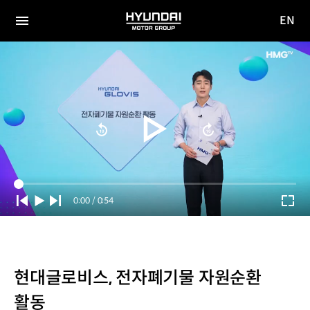
EN
HYUNDAI
영문
MOTOR
전체
사이트
메뉴
GROUP
이동
Current
0:00
/
Duration
0:54
Time
현대글로비스, 전자폐기물 자원순환
활동