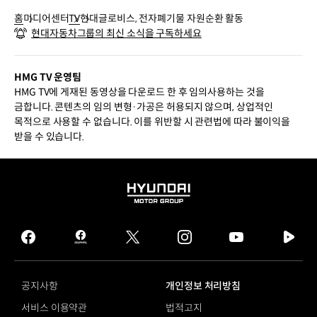
홈
미디어센터
TV
현대글로비스, 전자폐기물 자원순환 활동
현대자동차그룹의 최신 소식을 구독하세요
HMG TV 운영팀
HMG TV에 게재된 동영상을 다운로드 한 후 임의사용하는 것을
금합니다. 콘텐츠의 임의 변형·가공은 허용되지 않으며, 상업적인
목적으로 사용할 수 없습니다. 이를 위반할 시 관련법에 따라 불이익을
받을 수 있습니다.
HYUNDAI
MOTOR
GROUP
facebook
hmg
twitter
instagram
youtube
naver
journal
tv
facebook
공지사항
개인정보 처리방침
서비스 이용약관
법적고지