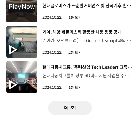
현대글로비스가 E-순환거버넌스 및 한국기후∙환경네트워크와 ‘E-Waste Zero, 탄소중립 및 환경경영 실천을 위한 업무협약(MOU)’을 체결했습니다. E-순환거버넌스는 국내 유일의 폐전기·전자제품 재활용공제조합인데요, 협약에 따라 현대글로비스는 E-순환거버넌스가 추진하는 '모두비움, ESG나눔' 자원순환 활동에 적극 참여하게 됩니다. 현대글로비스는 지난달 ‘자원순환의 날’ 캠페인을 전개하며 사업장과 임직원들의 가정에서 발생한 폐전자제품 총 200대 이상을 수집했는데요, 해당 제품들은 E-순환거버넌스에서 무상으로 수거하고, 품목별로 적정 처리공정을 거쳐 철, 구리, 알루미늄 등으로 분리해 재자원화 될 예정입니다.
2024.10.22.
1분 보기
[동영상]
기아, 해양 폐플라스틱 활용한 차량 용품 공개
기아가 '오션클린업(The Ocean Cleanup)'과의 협업을 통해 해양 폐플라스틱을 활용한 자동차 용품인 EV3 전용 한정판 트렁크 라이너를 선보였습니다. 오션클린업은 플라스틱 없는 바다를 목표로 해양 플라스틱 및 쓰레기 제거 활동을 하는 네덜란드 비영리단체인데요, 기아는 2022년, 오션클린업과 지속 가능한 지구를 만들기 위한 파트너십을 체결하고 해양 폐플라스틱 수거 및 재자원화 사업을 진행하고 있습니다. 이번에 공개한 EV3 전용 한정판 트렁크 라이너는 세계 최초로 태평양 거대 쓰레기 지대에서 수거한 후 추출한 해양 폐플라스틱으로 만든 차량 용품인데요, 재활용 해양 폐플라스틱 40%를 사용했으며, 기존 트렁크 라이너만큼 우수한 내구성과 품질을 자랑합니다. 한편, 기아는 향후 2030년까지 완성차의 재활용 플라스틱 사용률을 끌어올릴 계획이며 이외에도 차량 폐기 시 기후 영향을 최소화하기 위한 '재활용 선순환 체계'를 구축하고 활성화해 환경 보호에 한층 더 기여할 수 있도록 노력할 계획입니다.
2024.10.22.
2분 보기
[동영상]
현대자동차그룹, '주력산업 Tech Leaders 교류회' 개최
현대자동차그룹이 정부 RD 과제지원 사업을 주관하는 한국산업기술기획평가원과 ‘주력산업 Tech Leaders 교류회’를 개최했습니다. 지난 16일, 대한상공회의소에서 열린 이번 교류회에서 한국산업기술기획평가원은 정부 RD 과제 지원 프로세스와 미래자동차, 기계장비로봇, 방산 분야의 초격차 기술 및 내년도 정부의 RD 투자 방향 설명을 진행했습니다. 현대자동차그룹은 그룹사별 RD 방향과 국내 기술 경쟁력 강화를 위한 정부 RD 과제 지원 필요성 등에 대해 의견을 공유했는데요, 이번 교류회를 시작으로 현대자동차그룹은 지속적인 협업을 통해 국내 기술력 강화와 생태계 육성에 기여할 예정입니다.
2024.10.22.
1분 보기
더보기