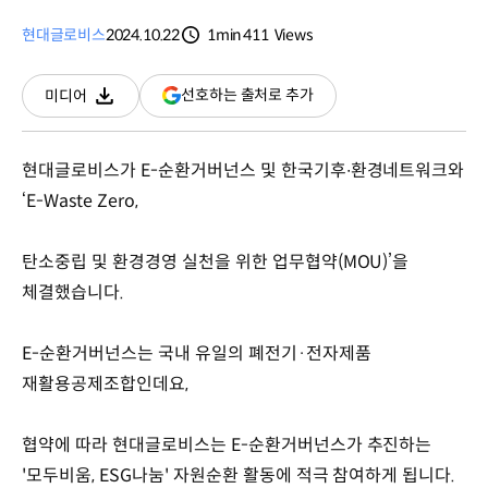
현대글로비스
2024.10.22
1min
411
Views
분량
조회수
(새
선호하는 출처로 추가
미디어
다운로드
창
열림)
현대글로비스가 E-순환거버넌스 및 한국기후∙환경네트워크와
‘E-Waste Zero,
탄소중립 및 환경경영 실천을 위한 업무협약(MOU)’을
체결했습니다.
E-순환거버넌스는 국내 유일의 폐전기·전자제품
재활용공제조합인데요,
협약에 따라 현대글로비스는 E-순환거버넌스가 추진하는
'모두비움, ESG나눔' 자원순환 활동에 적극 참여하게 됩니다.