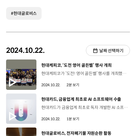
#현대글로비스
2024.10.22.
날짜 선택하기
[동영상]
현대케피코, ‘도전 영어 골든벨’ 행사 개최
현대케피코가 ‘도전! 영어 골든벨’ 행사를 개최했습니다. 도전! 영어 골든벨은 지난해 자체 개발한 현대케피코 특화 어학 교재를 기반으로 출제된 영어 퀴즈를 풀며 최고수를 가리는 자리인데요, 참가자들의 치열한 경쟁 끝에 최종 골든벨을 울린 영예의 주인공이 탄생했습니다. 신동선 책임매니저/ 현대케피코 ICT정보화팀쟁쟁한 경쟁자분들을 제치고 우승을 하게 됐는데 실력이라기 보다 운이 좋았던 것 같습니다 앞으로도 영어 공부 열심히 하고 이렇게 좋은 행사 마련해주신 회사에 다시 한번 감사 말씀드립니다. 한편 참가자들은 퀴즈 뿐만 아니라 장기자랑과 축하공연 등 다양한 콘텐츠들을 즐기며 순위와 관계없이 한 마음으로 즐거운 추억을 남겼습니다. 현대케피코는 임직원의 글로벌 역량을 향상시키기 위해 사내 원포인트 클래스, 튜터링, 영어집중과정 등 다양한 프로그램을 운영 중인데요 앞으로도 임직원에게 실질적 도움이 되는 어학 프로그램 확대에 더욱 힘쓸 예정입니다.
2024.10.22.
2분 보기
[동영상]
현대카드, 금융업계 최초로 AI 소프트웨어 수출
현대카드가 금융업계 최초로 독자 개발한 AI 소프트웨어인 유니버스(UNIVERSE)를 일본 빅3 신용카드사 SMCC에 수출하는 계약을 체결했습니다. 유니버스는 현대카드가 자체 개발한 데이터 사이언스 기반 고객 초개인화 AI 플랫폼인데요, '태그'를 통해 개인의 행동과 성향, 상태를 예측해 고객을 직접 타기팅 할 수 있고, 업종 상관없이 비즈니스 전 영역에 적용 가능한 것이 특징입니다. 현대카드의 이번 수출은 대한민국 금융사 중 첫 번째 '업의 전환' 사례가 됐다는 점에서 의미가 깊은데요, 이로써 현대카드는 독자 기술로 AI 소프트웨어를 개발하고 수출까지 한 대한민국 최초의 금융사로 입지를 확고히 하게 됐습니다.
2024.10.22.
1분 보기
[동영상]
현대글로비스, 전자폐기물 자원순환 활동