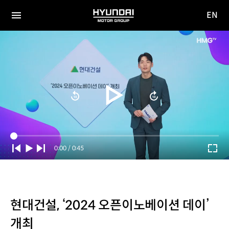
EN
HYUNDAI
영문
MOTOR
전체
사이트
메뉴
GROUP
이동
Current
0:00
/
Duration
0:45
Time
현대건설, ‘2024 오픈이노베이션 데이’
개최