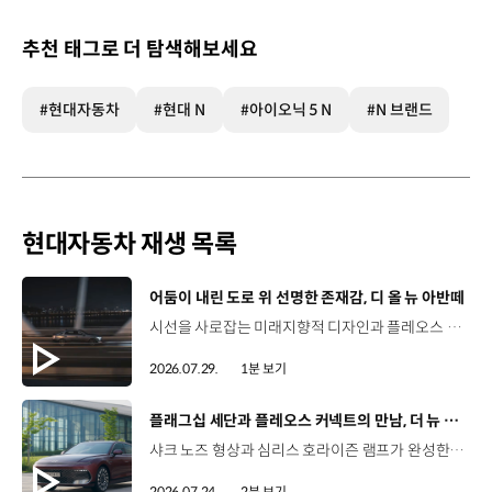
추천 태그로 더 탐색해보세요
#현대자동차
#현대 N
#아이오닉 5 N
#N 브랜드
현대자동차 재생 목록
[동영상]
어둠이 내린 도로 위 선명한 존재감, 디 올 뉴 아반떼
시선을 사로잡는 미래지향적 디자인과 플레오스 커넥트로 완성한 디지털 경험까지.세단의 새로운 기준을 제시하는 디 올 뉴 아반떼를 만나보세요. *본 영상은 AI를 활용해 제작했습니다. #현대자동차 #디올뉴아반떼 #아반떼 #플레오스커넥트 #글레오AI 유튜브 쇼츠 보기
2026.07.29.
1분 보기
[동영상]
플래그십 세단과 플레오스 커넥트의 만남, 더 뉴 그랜저
샤크 노즈 형상과 심리스 호라이즌 램프가 완성한 세련된 외관플레오스 커넥트와 Gleo AI가 만드는 스마트한 운전 경험까지. 새롭게 진화한 더 뉴 그랜저를 영상으로 만나보세요. #현대자동차 #더뉴그랜저 #플레오스커넥트 #그랜저 #플래그십세단 #TheNewGrandeur #PleosConnect
2026.07.24.
2분 보기