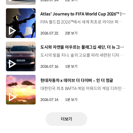
[동영상]
Atlas' Journey to FIFA World Cup 2026™ | 보스턴 다이나믹스
FIFA 월드컵 2026™에서 세계 최초로 라이브 퍼포먼스를 선보인 아틀라스.그 현장을 완성한 시니어 프로그램 매니저 세스 데이비스(Seth Davis)가 전하는 퍼포먼스의 비하인드 스토리를 만나보세요. 인터뷰 전문 보기 ▶ 자세히 보기 ▶ #현대자동차 #보스턴다이나믹스 #아틀라스 #로보틱스 #BostonDynamics #Atlas #Robotics #NextStartsNow
2026.07.22.
2분 보기
[동영상]
도시와 자연을 아우르는 플래그십 세단, 더 뉴 그랜저
도시의 빛을 지나, 숲의 고요를 따라.세련된 디자인과 정제된 주행 감각으로모든 순간을 편안하게 완성하는 더 뉴 그랜저를 만나보세요. *본 영상은 AI를 활용해 제작했습니다. #현대자동차 #더뉴그랜저 #플래그십세단 #그랜저 #플레오스커넥트
2026.07.16.
1분 보기
[동영상]
현대자동차 x 데이브 더 다이버 – 인 더 정글
대한민국 최초 BAFTA 게임 어워드의 게임 디자인 부문 수상에 빛나는‘데이브 더 다이버’의 최신 DLC에 포니 픽업이 등장합니다.데이브 더 다이버 - 인 더 정글 속 포니 픽업의 활약을 체험해 보세요. Steam, Nintendo Switch 2 Nintendo Switch, PS5 PS4, Xbox Series X|S, Epic Games Store에서 만나 볼 수 있습니다. #현대자동차 #데이브더다이버 #인더정글 #민트로켓 #게임콜라보 #포니픽업 #포니 유튜브 쇼츠 보기 >
2026.07.14.
1분 보기
더보기