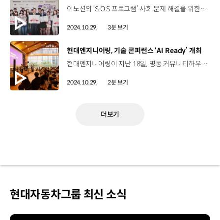
이노션의 ‘S.O.S 프로그램’ 사회 문제 해결을 위한 Social Problem Solver 10월 22일, 이노션 본사 오늘은 S.O.S 공모전 시상식이 있는 날 김세원 시니어매니저 / 이노션 워크스마트지원팀 이노션 S.O.S 프로그램은 예비 전문 크리에이터를 꿈꾸는 대학생들에게 전문 업무 경험 기회와 장학금을 제공하는 동시에 시의성 있는 사회 문제의 화두를 던져 다양한 해결책을 제안하는 이노션만의 대표 사회공헌 활동입니다. 2011년부터 올해로 14년 째 이어지고 있는 ‘S.O.S 공모전’ 사회적 문제 해결을 지원하는 사회공헌 활동으로 자리매김 올해 주제는 ‘AI시대, 더 나은 세상을 위한 아이디어’ 이용우 사장 / 이노션 데이터 분석, 맞춤형 마케팅, AI 기반의 크리에이티브 솔루션이 새로운 트렌드로 자리잡고 있으며, 저희 이노션의 역할은 더 넓고 깊어졌습니다. 우리 이노션은 이러한 변화를 선도하며 사회적 가치를 창출하는 캠페인에도 큰 책임감을 가지고 임하고 있습니다. 특히 공모전을 통해 이노션의 여정에 여러분이 함께했다는 점에서 더욱 뜻깊었습니다 최종 수상작 총 13팀대상 1개팀, 금상 2개팀, 은상 4개팀, 동상 6개팀 “두근두근” 영광의 대상은?! 심박수를 분석해 금융범죄를 예방하는 똑똑한 현금인출기 AiTM: 세상에 있던 기술에 세상에 없던 따뜻한 기술을 더하다 나를 위한 AI를 넘어 모두를 위한 AI로! 김시연 대상/ 한국예술종합학교(이번 공모전을 통해) 저만이 가진 시선으로 우리 사회를 되돌아보는 자세를 가질 수 있는 기회가 되지 않았나 생각합니다. 수상한 총 13개 팀에게 총 3,100만원 장학금 지급 “세상을 긍정적으로 바꾸는 미래의 크리에이터,이노션에서 키운다!”
2024.10.29.
3분 보기
[동영상]
현대엔지니어링, 기술 콘퍼런스 ‘AI Ready’ 개최
현대엔지니어링이 지난 18일, 명동 커뮤니티하우스 마실에서 ‘AI시대, 우리 회사가 나아갈 길’을 주제로 한 기술 콘퍼런스 ‘AI Ready’를 개최했습니다. 현대엔지니어링 미래기술사업부 주관으로 임직원들의 AI 기술 인식 및 이해도 제고를 위해 마련된 이번 행사에는 자체 개발한 세계 최초의 플랜트 및 건설 분야 특화 LLM을 소개하고 기술을 시연했는데요, LLM은 플랜트, 건설 업무에 최적화된 인공지능 모델로, 현대엔지니어링은 이를 활용해 방대한 기술 자료를 검색, 요약, 번역할 수 있는 챗파일 서비스와 입찰안내서 항목을 비교 분석하고 검토하는 서비스를 개발하고 있습니다. 이우성 책임매니저 / 현대엔지니어링 스마트ICT팀 LLM이라는 게 질 좋은 데이터를 모아서 학습시켜야 모델 성능이 좋은데요 기존엔 그런 것들이 전무했기 때문에 합성 데이터로 만들어서 증강시키는 작업에서 많은 어려움이 있었습니다. 단순 챗봇을 목표로 하지 않고, 플랜트 및 건설 분야를 이해하고 있는 모델을 활용해서 ITB(입찰안내서)나 설계를 분석하고 자동화할 수 있는 데 큰 기여를 할 수 있을 거라고 믿고 있습니다. 현대엔지니어링은 향후 이 서비스를 업무에 적용할 경우 생산성과 업무 효율성을 극대화할 수 있도록 지속적인 교육과 연구개발을 해 나갈 계획입니다.
2024.10.29.
2분 보기
더보기
현대자동차그룹 최신 소식