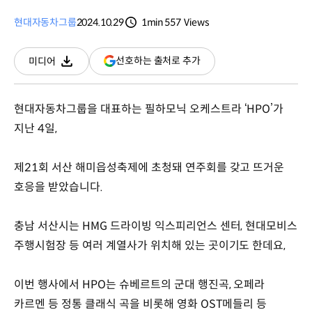
현대자동차그룹
2024.10.29
1min
557
Views
분량
조회수
(새
선호하는 출처로 추가
미디어
다운로드
창
열림)
현대자동차그룹을 대표하는 필하모닉 오케스트라 ‘HPO’가
지난 4일,
제21회 서산 해미읍성축제에 초청돼 연주회를 갖고 뜨거운
호응을 받았습니다.
충남 서산시는 HMG 드라이빙 익스피리언스 센터, 현대모비스
주행시험장 등 여러 계열사가 위치해 있는 곳이기도 한데요,
이번 행사에서 HPO는 슈베르트의 군대 행진곡, 오페라
카르멘 등 정통 클래식 곡을 비롯해 영화 OST메들리 등