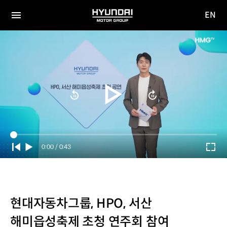
EN
HYUNDAI
영문
MOTOR
전체
사이트
메뉴
GROUP
이동
Current
0:00
/
Duration
0:43
Time
현대자동차그룹, HPO, 서산
해미읍성축제 초청 연주회 참여