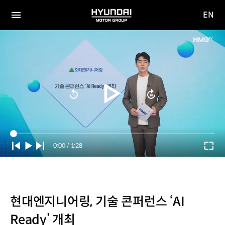
EN
HYUNDAI
영문
MOTOR
전체
사이트
메뉴
GROUP
이동
Current
0:00
/
Duration
1:28
Time
현대엔지니어링, 기술 콘퍼런스 ‘AI
Ready’ 개최