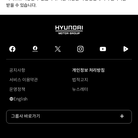
받을 수 있습니다.
HYUNDAI
MOTOR
GROUP
facebook
hmg
twitter
instagram
youtube
naver
journal
tv
facebook
공지사항
개인정보 처리방침
서비스 이용약관
법적고지
운영정책
뉴스레터
English
영문 사이트로 이동
그룹사 바로가기
목록
열기