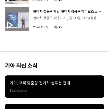
[동영상]
현대차 정몽구 재단, 현대차 정몽구 히어로즈 스칼러십 협약식
현대차 정몽구 재단이 지난달 28일, ‘2024 정몽구 히어로즈 스칼러십 협약식’을 개최하고 경찰, 소방, 해양경찰관 자녀를 미래 인재로 육성하기 위한 의지를 모았습니다. 현대차 정몽구 재단은 교육을 통해 희망의 사다리를 만들고자 하는 정몽구 현대차그룹 명예회장의 뜻에 따라 2012년부터 공무수행 중 사고를 당한 순직·공상 경찰, 소방, 해양경찰관 자녀에게 ‘온드림 나라사랑 장학 사업’을 진행해왔는데요, ‘정몽구 히어로즈 스칼러십’은 그동안 재단이 진행해온 장학 사업에서 인재 육성 사업으로 그 성격이 발전했다는 것에 큰 의미가 있습니다. 현대차 정몽구 재단은 이번 사업을 통해 장학금뿐만 아니라 영국 옥스퍼드대 어학연수와 글로벌 멘토링, 국내외 펠로십 프로그램 등 다양한 지원을 이어갈 계획입니다.
2024.11.05.
1분 보기
기아 최신 소식
기아, 고객 맞춤형 전기차 설루션 전개
TV
2026.08.06