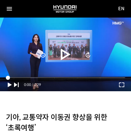
EN
HYUNDAI
영문
MOTOR
전체
사이트
메뉴
GROUP
이동
Current
0:00
/
Duration
2:29
Time
기아, 교통약자 이동권 향상을 위한
‘초록여행’