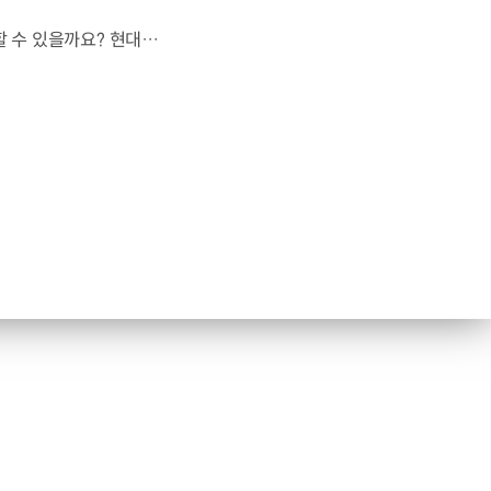
도로도 이정표도 없는 하늘.스카이 모빌리티는 어떻게 목적지까지 이동할 수 있을까요? 현대진행형 팟캐스트 EP.20에서 확인하세요.📻 #현대자동차그룹 #현대진행형 #모빌리티팟캐스트 #하늘길 #스카이모빌리티 #우주 #우주항공 #자율주행 #모빌리티