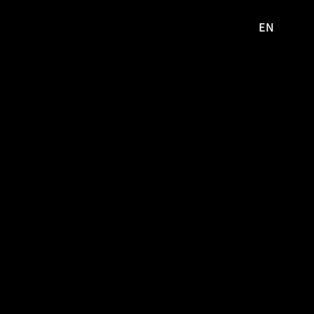
EN
영문
사이트로
이동