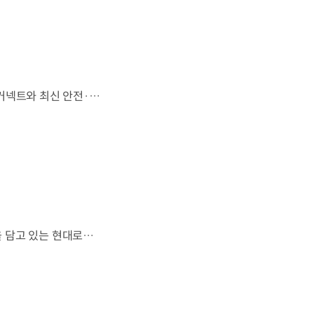
'아트 오브 스틸'로 완성한 정교한 디자인,모든 트림에 적용된 플레오스 커넥트와 최신 안전·편의 사양까지. 차급 이상의 가치를 담은디 올 뉴 아반떼가 계약을 시작했습니다. #현대자동차 #디올뉴아반떼 #아반떼 #플레오스커넥트 #GleoAI #준중형세단 #세단
열차와 방산 기술이 우주 산업과도 맞닿아 있다?항공 우주 분야에도 발을 담고 있는 현대로템 현대진행형 팟캐스트 EP.20에서 확인하세요.📻 #현대자동차그룹 #현대진행형 #모빌리티팟캐스트 #현대로템 #하늘길 #스카이모빌리티 #우주 #우주항공 #자율주행 #모빌리티