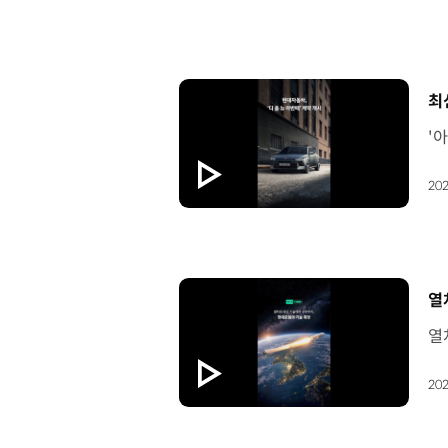
[
최
202
[
열
202