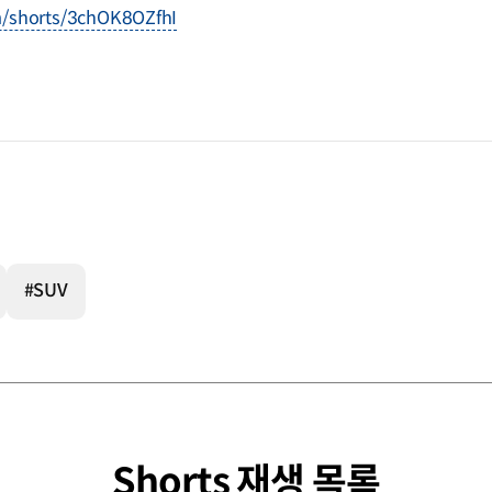
m/shorts/3chOK8OZfhI
#SUV
Shorts 재생 목록