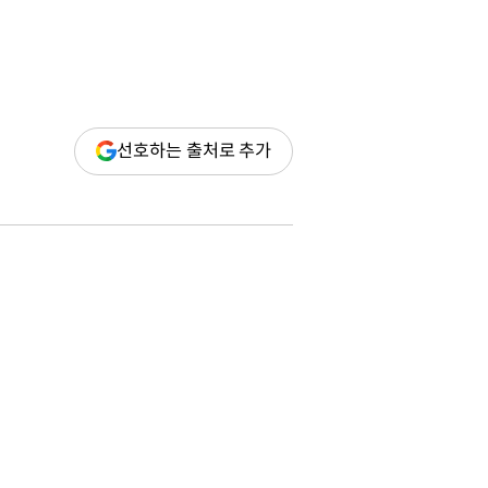
(새
선호하는 출처로 추가
창
열림)