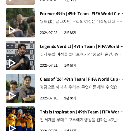
[동영상]
Forever 49th | 49th Team | FIFA World Cup 2026™
월드컵은 끝나지만, 우리의 여정은 계속됩니다.우리는 영원한 49번째 팀입니다. 자세히 보기 ▶ #Kia #InspirationConnectsUsAll #49thTeam #OMBC #FIFAWorldCup2026 유튜브 쇼츠 보기 >
2026.07.22.
2분 보기
[동영상]
Legends Verdict | 49th Team | FIFA World Cup 2026™
잊지 못할 여정을 돌아보며.가장 중요한 순간, 49번째 팀이 공을 건네며 완벽하게 임무를 해낸 그 순간을 함께 돌아봅니다. 자세히 보기 ▶ #Kia #InspirationConnectsUsAll #49thTeam #OMBC #FIFAWorldCup2026 유튜브 쇼츠 보기 >
2026.07.21.
1분 보기
[동영상]
Class of ’26 | 49th Team | FIFA World Cup 2026™
영감으로 하나 된 우리는, 무엇이든 해낼 수 있습니다.세계 곳곳에서 모인 2026년의 주인공들이 FIFA 월드컵™ 오피셜 매치볼 캐리어로 꿈의 무대에 섰습니다. 자세히 보기 ▶ #Kia #InspirationConnectsUsAll #49thTeam #OMBC #FIFAWorldCup2026 유튜브 쇼츠 보기 >
2026.07.10.
3분 보기
[동영상]
This is Inspiration | 49th Team | FIFA World Cup 2026™
전 세계를 무대로 모두에게 영감을 전하는 49번째 팀.FIFA 월드컵 2026™을 향한 여정 속, 이제 사람들의 시선은 이 어린 스타들에게 향합니다. 자세히 보기 ▶ #Kia #InspirationConnectsUsAll #49thTeam #OMBC #FIFAWorldCup2026 유튜브 쇼츠 보기 >
2026.07.07.
1분 보기