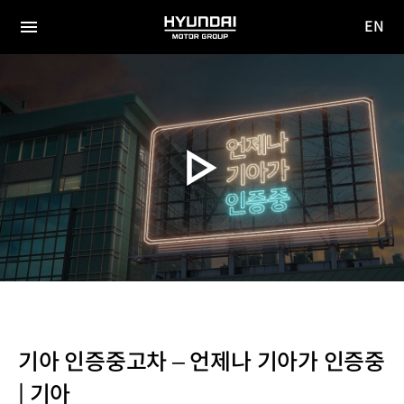
EN
HYUNDAI
영문
MOTOR
전체
사이트
메뉴
GROUP
이동
기아 인증중고차 – 언제나 기아가 인증중
| 기아