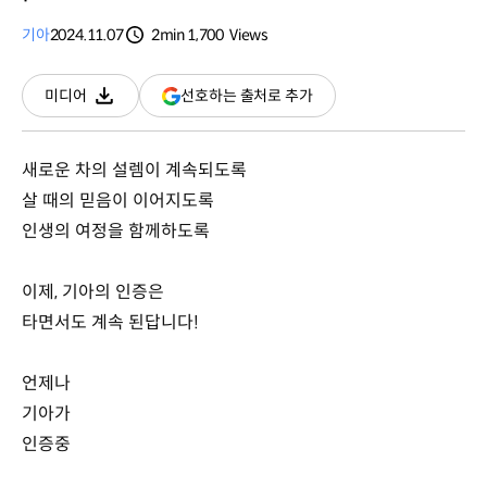
기아
2024.11.07
2min
1,700
Views
분량
조회수
(새
선호하는 출처로 추가
미디어
다운로드
창
열림)
새로운 차의 설렘이 계속되도록
살 때의 믿음이 이어지도록
인생의 여정을 함께하도록
이제, 기아의 인증은
타면서도 계속 된답니다!
언제나
기아가
인증중