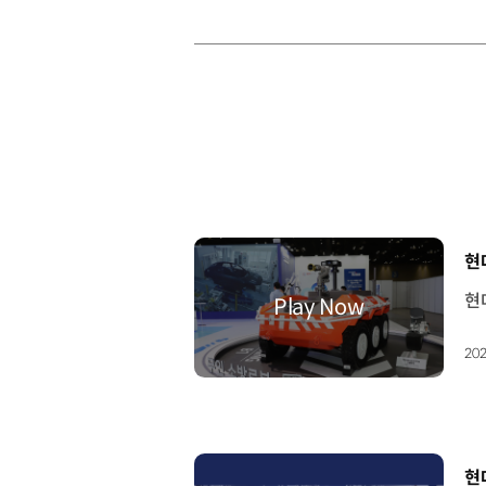
[
현
202
[
현