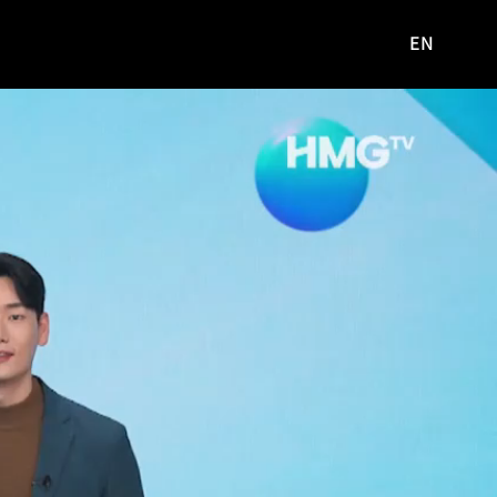
EN
영문
사이트로
이동