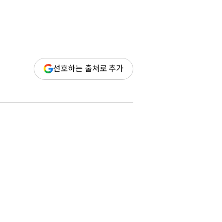
(새
선호하는 출처로 추가
창
열림)