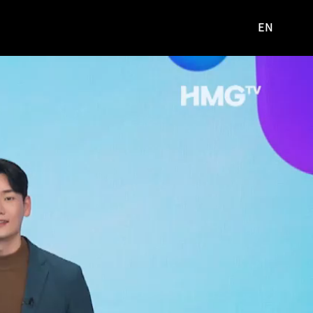
EN
영문
사이트로
이동