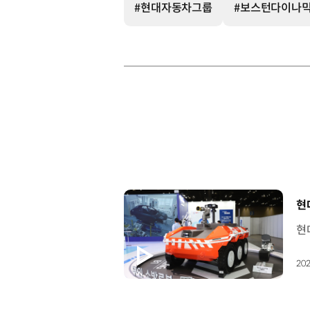
#현대자동차그룹
#보스턴다이나
[
현
202