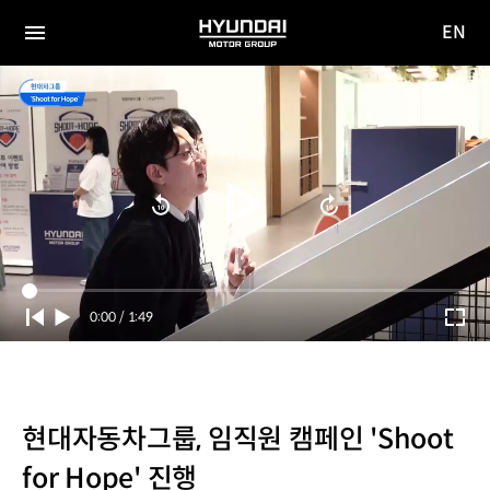
EN
HYUNDAI
영문
MOTOR
전체
사이트
메뉴
GROUP
이동
Current
0:00
/
Duration
1:49
Time
현대자동차그룹, 임직원 캠페인 'Shoot
for Hope' 진행