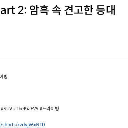
 Part 2: 암흑 속 견고한 등대
이빙.
#SUV #TheKiaEV9 #드라이빙
m/shorts/xvdyjV6xNT0