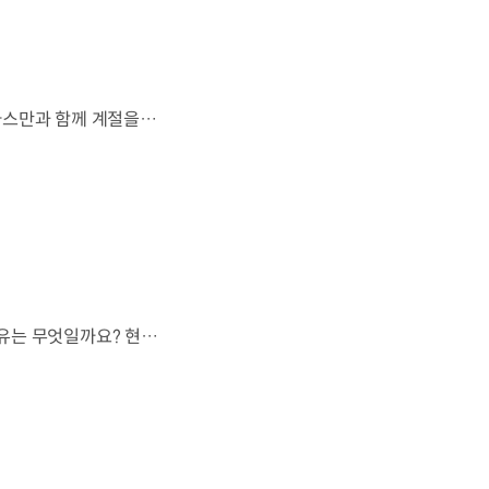
살랑이는 억새와 새들의 지저귐,선선한 가을이 찾아오는 소리. 더 기아 타스만과 함께 계절을 만나보세요. 🎧 *본 영상은 AI를 활용해 제작했습니다. #기아 #더기아타스만 #타스만 #가을 #입추 #Tasman #ASMR
현대자동차 하이브리드 누적 판매 500만 대.많은 운전자들이 선택한 이유는 무엇일까요? 현대진행형 팟캐스트 EP.21에서 확인하세요.📻 #현대자동차그룹 #현대진행형 #모빌리티팟캐스트 #하이브리드 #연료 #미래모빌리티 #모빌리티