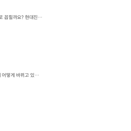
오랫동안 미래 에너지로 사용되어 온 수소.왜 지금까지도 중요한 선택지로 꼽힐까요? 현대진행형 팟캐스트 EP.21에서 확인하세요.📻 #현대자동차그룹 #현대진행형 #모빌리티팟캐스트 #수소전기차 #수소에너지 #연료 #미래모빌리티 #모빌리티
엔진으로 움직이는 기계로 여겨졌던 자동차.배터리와 소프트웨어를 통해 어떻게 바뀌고 있을까요? 현대진행형 팟캐스트 EP.21에서 확인하세요.📻 #현대자동차그룹 #현대진행형 #모빌리티팟캐스트 #SDV #전기차 #연료 #미래모빌리티 #모빌리티