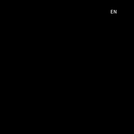
EN
영문
사이트로
이동