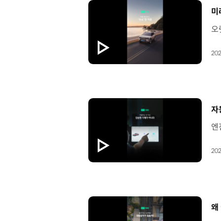
[
미
202
[
자
202
[
왜