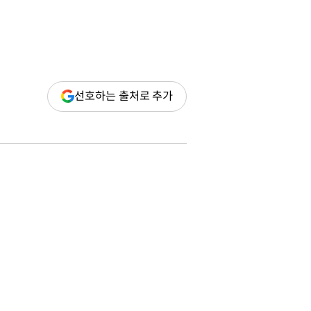
(새
선호하는 출처로 추가
창
열림)