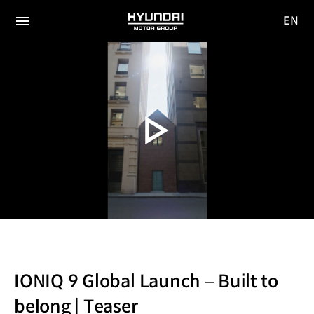
EN
HYUNDAI
영문
MOTOR
전체
사이트
메뉴
GROUP
이동
IONIQ 9 Global Launch – Built to
belong | Teaser