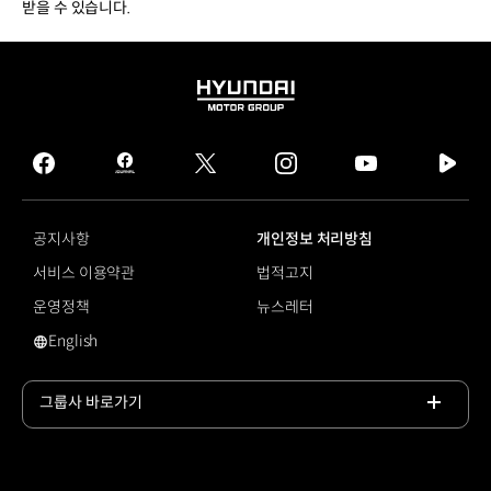
받을 수 있습니다.
HYUNDAI
MOTOR
GROUP
facebook
hmg
twitter
instagram
youtube
naver
journal
tv
facebook
공지사항
개인정보 처리방침
서비스 이용약관
법적고지
운영정책
뉴스레터
English
영문 사이트로 이동
그룹사 바로가기
목록
열기