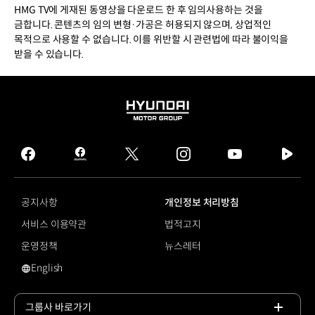
HMG TV에 게재된 동영상을 다운로드 한 후 임의사용하는 것을
금합니다. 콘텐츠의 임의 변형·가공은 허용되지 않으며, 상업적인
목적으로 사용할 수 없습니다. 이를 위반할 시 관련법에 따라 불이익을
받을 수 있습니다.
HYUNDAI
MOTOR
GROUP
facebook
hmg
twitter
instagram
youtube
naver
journal
tv
facebook
공지사항
개인정보 처리방침
서비스 이용약관
법적고지
운영정책
뉴스레터
English
영문 사이트로 이동
그룹사 바로가기