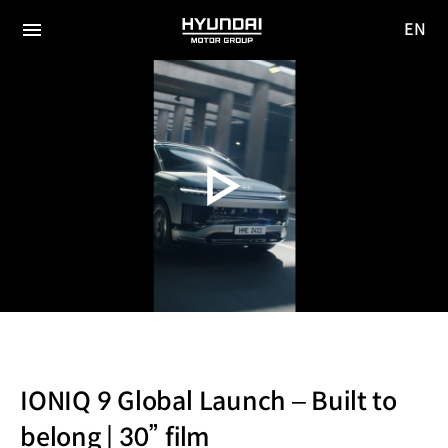
EN
HYUNDAI
영문
MOTOR
전체
사이트
메뉴
GROUP
이동
IONIQ 9 Global Launch – Built to
belong | 30” film