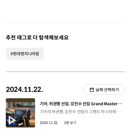
추천 태그로 더 탐색해보세요
#현대엔지니어링
2024.11.22.
날짜 선택하기
[동영상]
기아, 허권행 선임, 강진수 선임 Grand Master 달성
기아의 허권행, 강진수 선임이 그랜드 마스터에 등극했습니다. 그랜드 마스터는 기아에서 누계 판매 4천 대를 달성한 우수 오토컨설턴트에게 주어지는 영예인데요. 허권행, 강진수 선임은 입사 이래 29년 간, 연평균 각각 139대, 138대를 판매해 역대 31번째와 32번째 그랜드 마스터에 이름을 올렸습니다. 허권행 선임 오토컨설턴트 / 기아 천안남부지점 어려움도 많이 있었지만 항상 주변분들이 많이 도와주셨기 때문에 이 자리에 있게 된 것 같습니다. 항상 주변을 돌아보는 즐거운 마음을 가진 영업 직원이 되도록 하겠습니다. 강진수 선임 오토컨설턴트 / 기아 송파지점4천 대를 팔면서 여러 가지 어려움도 많았고 힘든 과정을 겪었지만 새삼 자부심을 느끼고 있는 것 같습니다. 더 정진해서 5천 대 판매를 위해 더 열심히 하는 영업인이 되겠습니다. 기아는 현장의 영업 직원들을 격려하기 위해 그랜드 마스터 외에도 장기판매 명예 포상 제도와 기아 스타 어워즈(KIA Star Awards) 등 다양한 포상제도를 운영하고 있습니다.
2024.11.22.
2분 보기