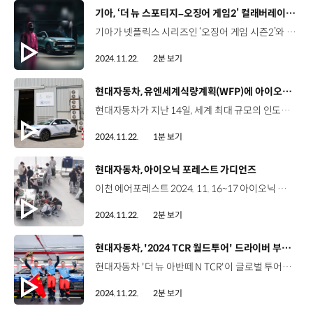
[동영상]
기아, ‘더 뉴 스포티지–오징어 게임2’ 컬래버레이션 마케팅 실시
기아가 넷플릭스 시리즈인 ‘오징어 게임 시즌2’와 손잡고 컬래버레이션 팝업 쇼룸을 열었습니다. ‘더 뉴 스포티지’ 출시와 함께 열린 이번 팝업에는 ‘오징어 게임’ 콘셉트의 스탬프 미션과 깐부 방, SNS 인증 이벤트 등 다양한 체험 콘텐츠가 마련됐는데요. 방문객들은 전시장 곳곳에서 미션을 수행하고, 게임을 즐기며 더 뉴 스포티지의 헤드업 디스플레이와 다이나믹 웰컴 라이트, 기아 디지털 키 2 등 혁신적인 첨단 기능들을 자연스럽게 체험했습니다. 노건우 매니저 / 기아 국내미디어콘텐츠팀 이번 행사는 새롭게 출시한 ‘더 뉴 스포티지’와 ‘오징어 게임 시즌 2’가 컬래버레이션하여 고객분들에게 새로운 자동차 경험을 선사드리고자 기획되었습니다. 국적과 연령을 가리지 않고, 다양한 분들이 찾아주셔서 뿌듯한 마음으로 전시를 운영하고 있습니다 게이시다 / 방문객우리나라(알바니아)에서도 기아는 인기가 많아서, 알바니아에서 팝업 쇼룸을 열어도 인기가 많을 것 같아요. 더 뉴 스포티지만의 차별화된 브랜드 경험을 제공하고 있는 이번 팝업 쇼룸은 기아 언플러그드 그라운드에서 이번 달 24일까지 만나볼 수 있습니다.
2024.11.22.
2분 보기
[동영상]
현대자동차, 유엔세계식량계획(WFP)에 아이오닉 5 기증
현대자동차가 지난 14일, 세계 최대 규모의 인도적 지원 기관인 유엔세계식량계획(WFP)과 아이오닉 5 차량 인도식을 진행했습니다. 현대자동차는 지난 7월, 유엔 업무 차량의 친환경 모빌리티 전환을 돕고, 지속가능발전목표를 함께 달성하기 위해 모빌리티 부문 파트너십을 체결했는데요. 이번 차량 인도식은 파트너십 체결 이후 진행된 첫 공식 행사로, 현대자동차는 WFP 로마본부를 비롯해 이집트, 아랍에미리트 등 전세계 주요 사무소와 차량 기지에 아이오닉 5를 기증했습니다. 현대자동차는 앞으로도 세계 식량 위기와 기후 변화를 대비하고 해결하는 데 최선을 다할 예정입니다.
2024.11.22.
1분 보기
[동영상]
현대자동차, 아이오닉 포레스트 가디언즈
이천 에어포레스트 2024. 11. 16~17 아이오닉 포레스트 가디언즈 탄소 중립과 생물다양성 보존에 대한 가치를 가족과 함께 경험할 수 있는 사회 공헌 활동 임직원 가족 참여형 산림 복원 프로젝트 임직원 임직원 가족 400여 명 아이오닉 포레스트 가디언즈 1기 탄생 600평 4,000평 약 2,000㎡ 에어포레스트 약 13,000㎡ 생태숲 일원 임직원 참여형 사회공헌 플랫폼‘나눔’을 통해 선착순 모집 자원 봉사와 체험 활동을 동시에 경험 세가지 Zone으로 프로그램 구성 Smart Farm Zone 아기나무를 새 화분으로 분갈이 IONIQ 5 Zone 드론 스테이션을 활용한 산림 모니터링 기술 시연 Forest Zone 생태숲 체험 및 우리나라 멸종 위기종 식재 ESG 가치 탄소중립 실현과 생물다양성 보존을 체감 향후, 기수 단위로 아이오닉 포레스트 가디언즈 운영 지속 가능한 시그니처 사회공헌 프로그램으로 키워나갈 예정 “지속가능한 미래를 위해 함께 숲을 만들어주세요~”
2024.11.22.
2분 보기
[동영상]
현대자동차, '2024 TCR 월드투어' 드라이버 부문 종합 우승
현대자동차 '더 뉴 아반떼 N TCR'이 글로벌 투어링카 대회인 '2024 TCR 월드투어’ 최종 라운드에서 드라이버 부문 종합 우승을 달성했습니다. TCR 월드투어는 전 세계 각지에서 개최되는 TCR 대회 중 주요 레이스를 선별해 경기 결과에 따라 획득한 포인트로 순위를 결정하는데요. 올해는 이탈리아, 모로코, 미국, 브라질, 우루과이, 중국을 거쳐 마카오 기아 서킷에서 최종 라운드가 열렸습니다. 더 뉴 아반떼 N TCR로 출전한 'BRC 현대 N 스쿼드라 코르세' 팀의 노버트 미첼리즈 선수는마카오 대회에서 49포인트를 획득하며, 최종 323포인트로 작년에 이어 2년 연속 드라이버 부문 챔피언이 됐습니다. 더 뉴 아반떼 N TCR은 마카오에서 동시에 진행된 ‘TCR 차이나’와 ‘TCR 아시아’에서도 마틴 카오 선수와 장첸동 선수가 각각 우승하며, 2024시즌 3개 시리즈에서 드라이버 부문 종합 우승을 차지했습니다. 한편, 현대자동차는 2024 TCR 월드투어에 전체 32대의 차량 중 무려 12대의 더 뉴 아반떼 N TCR을 참여시켜 압도적인 기술력을 입증했습니다.
2024.11.22.
2분 보기