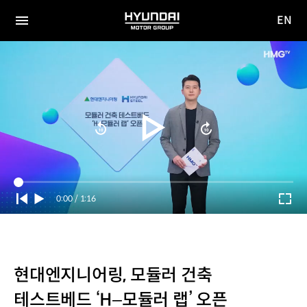
EN
HYUNDAI
영문
MOTOR
전체
사이트
메뉴
GROUP
이동
Current
0:00
/
Duration
1:16
Time
현대엔지니어링, 모듈러 건축
테스트베드 ‘H–모듈러 랩’ 오픈