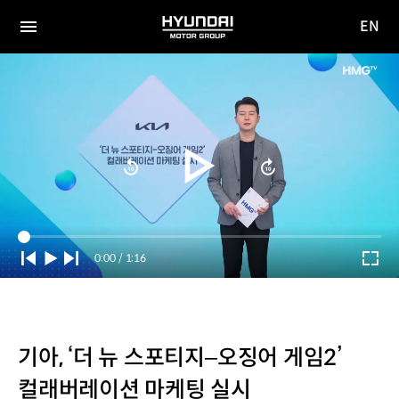
EN
HYUNDAI
영문
MOTOR
전체
사이트
메뉴
GROUP
이동
Current
0:00
/
Duration
1:16
Time
기아, ‘더 뉴 스포티지–오징어 게임2’
컬래버레이션 마케팅 실시