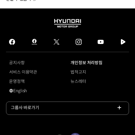
HYUNDAI
MOTOR
GROUP
facebook
hmg
twitter
instagram
youtube
naver
journal
tv
facebook
공지사항
개인정보 처리방침
서비스 이용약관
법적고지
운영정책
뉴스레터
English
영문 사이트로 이동
그룹사 바로가기
목록
열기