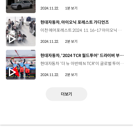
2024.11.22.
1분 보기
[동영상]
현대자동차, 아이오닉 포레스트 가디언즈
이천 에어포레스트 2024. 11. 16~17 아이오닉 포레스트 가디언즈 탄소 중립과 생물다양성 보존에 대한 가치를 가족과 함께 경험할 수 있는 사회 공헌 활동 임직원 가족 참여형 산림 복원 프로젝트 임직원 임직원 가족 400여 명 아이오닉 포레스트 가디언즈 1기 탄생 600평 4,000평 약 2,000㎡ 에어포레스트 약 13,000㎡ 생태숲 일원 임직원 참여형 사회공헌 플랫폼‘나눔’을 통해 선착순 모집 자원 봉사와 체험 활동을 동시에 경험 세가지 Zone으로 프로그램 구성 Smart Farm Zone 아기나무를 새 화분으로 분갈이 IONIQ 5 Zone 드론 스테이션을 활용한 산림 모니터링 기술 시연 Forest Zone 생태숲 체험 및 우리나라 멸종 위기종 식재 ESG 가치 탄소중립 실현과 생물다양성 보존을 체감 향후, 기수 단위로 아이오닉 포레스트 가디언즈 운영 지속 가능한 시그니처 사회공헌 프로그램으로 키워나갈 예정 “지속가능한 미래를 위해 함께 숲을 만들어주세요~”
2024.11.22.
2분 보기
[동영상]
현대자동차, '2024 TCR 월드투어' 드라이버 부문 종합 우승
현대자동차 '더 뉴 아반떼 N TCR'이 글로벌 투어링카 대회인 '2024 TCR 월드투어’ 최종 라운드에서 드라이버 부문 종합 우승을 달성했습니다. TCR 월드투어는 전 세계 각지에서 개최되는 TCR 대회 중 주요 레이스를 선별해 경기 결과에 따라 획득한 포인트로 순위를 결정하는데요. 올해는 이탈리아, 모로코, 미국, 브라질, 우루과이, 중국을 거쳐 마카오 기아 서킷에서 최종 라운드가 열렸습니다. 더 뉴 아반떼 N TCR로 출전한 'BRC 현대 N 스쿼드라 코르세' 팀의 노버트 미첼리즈 선수는마카오 대회에서 49포인트를 획득하며, 최종 323포인트로 작년에 이어 2년 연속 드라이버 부문 챔피언이 됐습니다. 더 뉴 아반떼 N TCR은 마카오에서 동시에 진행된 ‘TCR 차이나’와 ‘TCR 아시아’에서도 마틴 카오 선수와 장첸동 선수가 각각 우승하며, 2024시즌 3개 시리즈에서 드라이버 부문 종합 우승을 차지했습니다. 한편, 현대자동차는 2024 TCR 월드투어에 전체 32대의 차량 중 무려 12대의 더 뉴 아반떼 N TCR을 참여시켜 압도적인 기술력을 입증했습니다.
2024.11.22.
2분 보기
더보기