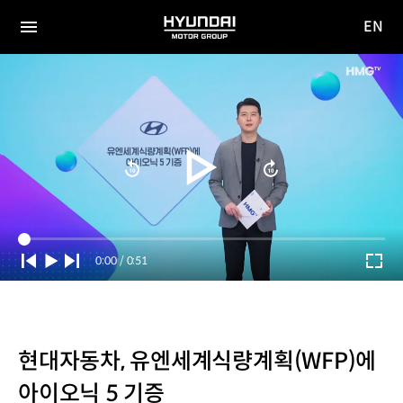
EN
HYUNDAI
영문
MOTOR
전체
사이트
메뉴
GROUP
이동
Current
0:00
/
Duration
0:51
Time
현대자동차, 유엔세계식량계획(WFP)에
아이오닉 5 기증