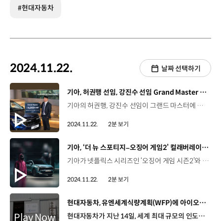
#현대자동차
2024.11.22.
날짜 선택하기
[동영상]
기아, 허권행 선임, 강진수 선임 Grand Master 달성
기아의 허권행, 강진수 선임이 그랜드 마스터에 등극했습니다. 그랜드 마스터는 기아에서 누계 판매 4천 대를 달성한 우수 오토컨설턴트에게 주어지는 영예인데요. 허권행, 강진수 선임은 입사 이래 29년 간, 연평균 각각 139대, 138대를 판매해 역대 31번째와 32번째 그랜드 마스터에 이름을 올렸습니다. 허권행 선임 오토컨설턴트 / 기아 천안남부지점 어려움도 많이 있었지만 항상 주변분들이 많이 도와주셨기 때문에 이 자리에 있게 된 것 같습니다. 항상 주변을 돌아보는 즐거운 마음을 가진 영업 직원이 되도록 하겠습니다. 강진수 선임 오토컨설턴트 / 기아 송파지점4천 대를 팔면서 여러 가지 어려움도 많았고 힘든 과정을 겪었지만 새삼 자부심을 느끼고 있는 것 같습니다. 더 정진해서 5천 대 판매를 위해 더 열심히 하는 영업인이 되겠습니다. 기아는 현장의 영업 직원들을 격려하기 위해 그랜드 마스터 외에도 장기판매 명예 포상 제도와 기아 스타 어워즈(KIA Star Awards) 등 다양한 포상제도를 운영하고 있습니다.
2024.11.22.
2분 보기
[동영상]
기아, ‘더 뉴 스포티지–오징어 게임2’ 컬래버레이션 마케팅 실시
기아가 넷플릭스 시리즈인 ‘오징어 게임 시즌2’와 손잡고 컬래버레이션 팝업 쇼룸을 열었습니다. ‘더 뉴 스포티지’ 출시와 함께 열린 이번 팝업에는 ‘오징어 게임’ 콘셉트의 스탬프 미션과 깐부 방, SNS 인증 이벤트 등 다양한 체험 콘텐츠가 마련됐는데요. 방문객들은 전시장 곳곳에서 미션을 수행하고, 게임을 즐기며 더 뉴 스포티지의 헤드업 디스플레이와 다이나믹 웰컴 라이트, 기아 디지털 키 2 등 혁신적인 첨단 기능들을 자연스럽게 체험했습니다. 노건우 매니저 / 기아 국내미디어콘텐츠팀 이번 행사는 새롭게 출시한 ‘더 뉴 스포티지’와 ‘오징어 게임 시즌 2’가 컬래버레이션하여 고객분들에게 새로운 자동차 경험을 선사드리고자 기획되었습니다. 국적과 연령을 가리지 않고, 다양한 분들이 찾아주셔서 뿌듯한 마음으로 전시를 운영하고 있습니다 게이시다 / 방문객우리나라(알바니아)에서도 기아는 인기가 많아서, 알바니아에서 팝업 쇼룸을 열어도 인기가 많을 것 같아요. 더 뉴 스포티지만의 차별화된 브랜드 경험을 제공하고 있는 이번 팝업 쇼룸은 기아 언플러그드 그라운드에서 이번 달 24일까지 만나볼 수 있습니다.
2024.11.22.
2분 보기
[동영상]
현대자동차, 유엔세계식량계획(WFP)에 아이오닉 5 기증
현대자동차가 지난 14일, 세계 최대 규모의 인도적 지원 기관인 유엔세계식량계획(WFP)과 아이오닉 5 차량 인도식을 진행했습니다. 현대자동차는 지난 7월, 유엔 업무 차량의 친환경 모빌리티 전환을 돕고, 지속가능발전목표를 함께 달성하기 위해 모빌리티 부문 파트너십을 체결했는데요. 이번 차량 인도식은 파트너십 체결 이후 진행된 첫 공식 행사로, 현대자동차는 WFP 로마본부를 비롯해 이집트, 아랍에미리트 등 전세계 주요 사무소와 차량 기지에 아이오닉 5를 기증했습니다. 현대자동차는 앞으로도 세계 식량 위기와 기후 변화를 대비하고 해결하는 데 최선을 다할 예정입니다.