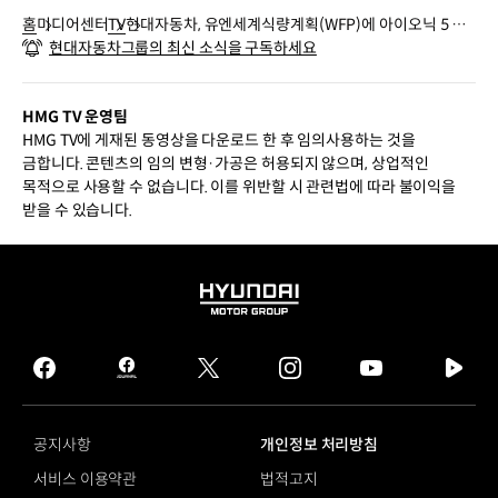
홈
미디어센터
TV
현대자동차, 유엔세계식량계획(WFP)에 아이오닉 5 기
현대자동차그룹의 최신 소식을 구독하세요
증
HMG TV 운영팀
HMG TV에 게재된 동영상을 다운로드 한 후 임의사용하는 것을
금합니다. 콘텐츠의 임의 변형·가공은 허용되지 않으며, 상업적인
목적으로 사용할 수 없습니다. 이를 위반할 시 관련법에 따라 불이익을
받을 수 있습니다.
HYUNDAI
MOTOR
GROUP
facebook
hmg
twitter
instagram
youtube
naver
journal
tv
facebook
공지사항
개인정보 처리방침
서비스 이용약관
법적고지