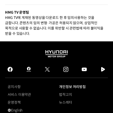
HMG TV 운영팀
HMG TV에 게재된 동영상을 다운로드 한 후 임의사용하는 것을
금합니다. 콘텐츠의 임의 변형·가공은 허용되지 않으며, 상업적인
목적으로 사용할 수 없습니다. 이를 위반할 시 관련법에 따라 불이익을
받을 수 있습니다.
HYUNDAI
MOTOR
GROUP
facebook
hmg
twitter
instagram
youtube
naver
journal
tv
facebook
공지사항
개인정보 처리방침
서비스 이용약관
법적고지
운영정책
뉴스레터
English
영문 사이트로 이동