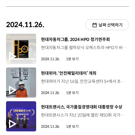
2024.11.26.
날짜 선택하기
[동영상]
현대자동차그룹, 2024 HPO 정기연주회
현대자동차그룹 필하모닉 오케스트라 HPO가 바이올리니스트 한수진과 함께 2024 정기연주회를 개최합니다. HPO가 이번 공연에서 선보일 곡은 경기병 서곡, 환상 교향곡 바이올린 협주곡 라장조 Op.35 등 총 3곡인데요, ‘같이 만드는 가치’를 전달할 HPO의 정기 연주회는 다음 달 1일, 세종문화회관에서 만나보실 수 있습니다.
2024.11.26.
1분 보기
[동영상]
현대위아, ‘안전패밀리데이’ 개최
현대위아가 지난 16일, 안전교육센터 S+에서 초등학생 이상의 자녀를 둔 임직원과 가족을 대상으로 안전패밀리데이를 열었습니다. 이번 교육에는 소화기와 완강기 사용법, 심폐소생술 방법 등 일상 속에서 필요한 생활 안전 교육과 개인보호구 착용, 지게차 협착 등 산업 안전 교육을 함께 진행했습니다. 김유준 / 임직원 자녀떨어지면 얼마나 위험한지도 속도도 체감되고 너무 빨라서 무서웠던 것 같아요. 박노웅 책임매니저 / 현대위아 차량부품보전팀퀴즈를 풀다보니까 제가 안전에 대해서 모르는 게 너무 많았는데 아이들하고 같이 배울 수 있어서 더 좋았던 것 같습니다. 현대위아는 앞으로도 임직원 가족은 물론 지역 사회에 안전 문화를 확산할 수 있도록 노력할 예정입니다.
2024.11.26.
1분 보기
[동영상]
현대트랜시스, 국가품질경영대회 대통령창 수상
현대트랜시스가 지난 20일에 열린 제50회 국가품질경영대회에서 대통령표창을 수상했습니다. 국가품질경영대회는 품질혁신활동으로 탁월한 성과를 창출한 유공자와 기업을 포상하는 행사로, 현대트랜시스는 품질시스템과 기술력 개선을 바탕으로 한 우수한 경영성과를 인정받아 국가품질혁신상 품질경쟁력 부문 대통령 표창을 수상했습니다. 현대트랜시스는 앞으로도 빅데이터와 AI를 활용하여 미래 모빌리티의 품질 경쟁력 확보에 주력할 계획입니다.
2024.11.26.
1분 보기