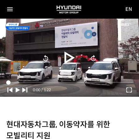
EN
HYUNDAI
영문
MOTOR
전체
사이트
메뉴
GROUP
이동
Current
0:00
/
Duration
1:22
Time
현대자동차그룹, 이동약자를 위한
모빌리티 지원