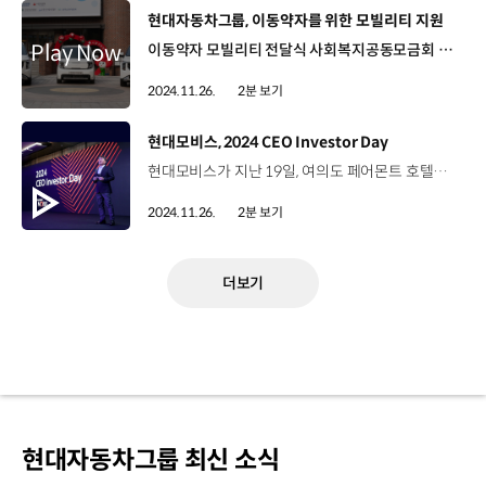
[동영상]
현대자동차그룹, 이동약자를 위한 모빌리티 지원
이동약자 모빌리티 전달식 사회복지공동모금회 사랑의열매 회관 2024. 11. 20 이동약자들의 이동권 개선에 앞장 서 온 현대자동차그룹 2011년부터 진행해온 ‘이동약자 모빌리티 지원사업’ 사회공헌 활동 한용빈 부사장 / 현대자동차·기아 기획조정3실 현대자동차그룹이 장애인 복지 이동 차량을 공급함으로써 이동의 편의성, 이동의 즐거움을 드릴 수 있다고 생각합니다. 앞으로도 현대자동차그룹은 이동의 즐거움, 이동의 편의성 증대를 위해서 노력하겠습니다. 김혜진 선임 / 한국장애인단체총연맹전국에 사단법인으로 등록된 장애인 단체만 해도 500개가 넘는데요 영세한 곳의 경우에는 차량이 아예 없는 경우도 많이 있습니다. 이번 사업을 통해서 휠체어 특장 차량을 지원할 수 있게 되어서 매우 기쁜 마음입니다. 휠체어 탑승자에게 최적화 된 카니발 8대 레이 8대 지원 해당 차량은 전국 장애인 복지 기관 노인 복지 기관에 전달 예정 카니발 복지차량 탑승 시연 휠체어에서 내리지 않고 탑승 가능 휠체어 고정 탑승 편의를 위해 최적화된 설계 현대자동차그룹, 지난 2011년 부터 누적 86억 원 상당의 모빌리티 기증 “이동약자들의 이동을 위한 현대자동차그룹의 노력은 계속됩니다”
2024.11.26.
2분 보기
[동영상]
현대모비스, 2024 CEO Investor Day
현대모비스가 지난 19일, 여의도 페어몬트 호텔에서 ‘2024 CEO 인베스터 데이’를 개최했습니다. 투자자와 애널리스트, 신용평가사 담당자 등이 참석한 가운데 열린 이번 행사는 현대모비스 대표이사인 이규석 사장이 전사 중장기 성장 방향성과 제반 전략을 직접 공개하고, 각 부문 전략 달성을 위한 구체적인 실행 방안을 설명하는 형식으로 진행됐습니다. 이규석 사장 / 현대모비스현대모비스의 밸류업을 견인할 4가지 키워드는 선도 기술 확보, 수익성 중심의 사업 체질 개선, 글로벌 고객 확대, ESG 경영 강화입니다. 현대모비스는 ‘선도 기술 경쟁력 확보’와 ‘수익성 기반 질적 성장’을 양대 축으로 삼아 연평균매출 8% 성장, 영업이익률 5~6% 달성과 함께 TSR 30% 이상 달성을 목표로 제시하는 등 글로벌 TOP 3 부품사로 도약하겠다고 강조했는데요. 특히 120㎾급 보급형 구동 시스템을 내년까지 개발해 유럽과 인도 등 소형 EV 중심 시장 집중 공략에 나설 계획입니다. 샤시안전 분야에서는 기계 장치를 전기 신호로 대체하는 전자식 제동 시스템(EMB)과 전자식 조향장치(SBW) 등 고부가가치 제품 라인업을 강화해 차세대 솔루션 시장에서 선도 사업자로 도약하는데 초점을 맞췄습니다. 한편 전장 분야에서는 통합 제어 플랫폼과 통합 인포테인먼트 시스템 등 고부가가치 토탈 솔루션 제공에 집중하고 있는데요. 현대모비스는 앞으로도 토탈 솔루션 혁신을 바탕으로 고객 니즈와 SDV 트렌드에도 빠르게 대응해나갈 계획입니다.
2024.11.26.
2분 보기
더보기
현대자동차그룹 최신 소식