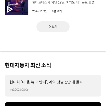
현대모비스가 지난 19일, 여의도 페어몬트 호텔에서 ‘2024 CEO 인베스터 데이’를 개최했습니다. 투자자와 애널리스트, 신용평가사 담당자 등이 참석한 가운데 열린 이번 행사는 현대모비스 대표이사인 이규석 사장이 전사 중장기 성장 방향성과 제반 전략을 직접 공개하고, 각 부문 전략 달성을 위한 구체적인 실행 방안을 설명하는 형식으로 진행됐습니다. 이규석 사장 / 현대모비스현대모비스의 밸류업을 견인할 4가지 키워드는 선도 기술 확보, 수익성 중심의 사업 체질 개선, 글로벌 고객 확대, ESG 경영 강화입니다. 현대모비스는 ‘선도 기술 경쟁력 확보’와 ‘수익성 기반 질적 성장’을 양대 축으로 삼아 연평균매출 8% 성장, 영업이익률 5~6% 달성과 함께 TSR 30% 이상 달성을 목표로 제시하는 등 글로벌 TOP 3 부품사로 도약하겠다고 강조했는데요. 특히 120㎾급 보급형 구동 시스템을 내년까지 개발해 유럽과 인도 등 소형 EV 중심 시장 집중 공략에 나설 계획입니다. 샤시안전 분야에서는 기계 장치를 전기 신호로 대체하는 전자식 제동 시스템(EMB)과 전자식 조향장치(SBW) 등 고부가가치 제품 라인업을 강화해 차세대 솔루션 시장에서 선도 사업자로 도약하는데 초점을 맞췄습니다. 한편 전장 분야에서는 통합 제어 플랫폼과 통합 인포테인먼트 시스템 등 고부가가치 토탈 솔루션 제공에 집중하고 있는데요. 현대모비스는 앞으로도 토탈 솔루션 혁신을 바탕으로 고객 니즈와 SDV 트렌드에도 빠르게 대응해나갈 계획입니다.
2024.11.26.
2분 보기
더보기
현대자동차 최신 소식
현대차 ‘디 올 뉴 아반떼’, 계약 첫날 1만 대 돌파
뉴스
2026.08.06