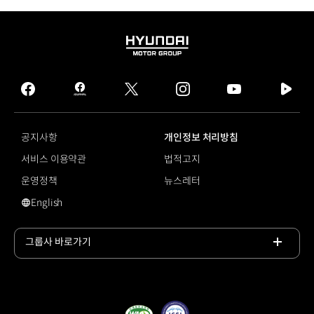
HYUNDAI
MOTOR
GROUP
facebook
hmg
twitter
instagram
youtube
naver
journal
tv
facebook
공지사항
개인정보 처리방침
서비스 이용약관
법적고지
운영정책
뉴스레터
English
영문 사이트로 이동
그룹사 바로가기
목록
열기