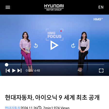
EN
HYUNDAI
영문
MOTOR
전체
사이트
메뉴
GROUP
이동
Current
0:00
/
Duration
6:48
Time
현대자동차, 아이오닉 9 세계 최초 공개
현대자동차
2024.11.26
7min
1,974
Views