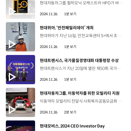
현대자동차그룹 필하모닉 오케스트라 HPO가 바이올리니스트 한수진과 함께 2024 정기연주회를 개최합니다. HPO가 이번 공연에서 선보일 곡은 경기병 서곡, 환상 교향곡 바이올린 협주곡 라장조 Op.35 등 총 3곡인데요, ‘같이 만드는 가치’를 전달할 HPO의 정기 연주회는 다음 달 1일, 세종문화회관에서 만나보실 수 있습니다.
2024.11.26.
1분 보기
[동영상]
현대위아, ‘안전패밀리데이’ 개최
현대위아가 지난 16일, 안전교육센터 S+에서 초등학생 이상의 자녀를 둔 임직원과 가족을 대상으로 안전패밀리데이를 열었습니다. 이번 교육에는 소화기와 완강기 사용법, 심폐소생술 방법 등 일상 속에서 필요한 생활 안전 교육과 개인보호구 착용, 지게차 협착 등 산업 안전 교육을 함께 진행했습니다. 김유준 / 임직원 자녀떨어지면 얼마나 위험한지도 속도도 체감되고 너무 빨라서 무서웠던 것 같아요. 박노웅 책임매니저 / 현대위아 차량부품보전팀퀴즈를 풀다보니까 제가 안전에 대해서 모르는 게 너무 많았는데 아이들하고 같이 배울 수 있어서 더 좋았던 것 같습니다. 현대위아는 앞으로도 임직원 가족은 물론 지역 사회에 안전 문화를 확산할 수 있도록 노력할 예정입니다.
2024.11.26.
1분 보기
[동영상]
현대트랜시스, 국가품질경영대회 대통령창 수상
현대트랜시스가 지난 20일에 열린 제50회 국가품질경영대회에서 대통령표창을 수상했습니다. 국가품질경영대회는 품질혁신활동으로 탁월한 성과를 창출한 유공자와 기업을 포상하는 행사로, 현대트랜시스는 품질시스템과 기술력 개선을 바탕으로 한 우수한 경영성과를 인정받아 국가품질혁신상 품질경쟁력 부문 대통령 표창을 수상했습니다. 현대트랜시스는 앞으로도 빅데이터와 AI를 활용하여 미래 모빌리티의 품질 경쟁력 확보에 주력할 계획입니다.
2024.11.26.
1분 보기
[동영상]
현대자동차그룹, 이동약자를 위한 모빌리티 지원
이동약자 모빌리티 전달식 사회복지공동모금회 사랑의열매 회관 2024. 11. 20 이동약자들의 이동권 개선에 앞장 서 온 현대자동차그룹 2011년부터 진행해온 ‘이동약자 모빌리티 지원사업’ 사회공헌 활동 한용빈 부사장 / 현대자동차·기아 기획조정3실 현대자동차그룹이 장애인 복지 이동 차량을 공급함으로써 이동의 편의성, 이동의 즐거움을 드릴 수 있다고 생각합니다. 앞으로도 현대자동차그룹은 이동의 즐거움, 이동의 편의성 증대를 위해서 노력하겠습니다. 김혜진 선임 / 한국장애인단체총연맹전국에 사단법인으로 등록된 장애인 단체만 해도 500개가 넘는데요 영세한 곳의 경우에는 차량이 아예 없는 경우도 많이 있습니다. 이번 사업을 통해서 휠체어 특장 차량을 지원할 수 있게 되어서 매우 기쁜 마음입니다. 휠체어 탑승자에게 최적화 된 카니발 8대 레이 8대 지원 해당 차량은 전국 장애인 복지 기관 노인 복지 기관에 전달 예정 카니발 복지차량 탑승 시연 휠체어에서 내리지 않고 탑승 가능 휠체어 고정 탑승 편의를 위해 최적화된 설계 현대자동차그룹, 지난 2011년 부터 누적 86억 원 상당의 모빌리티 기증 “이동약자들의 이동을 위한 현대자동차그룹의 노력은 계속됩니다”
2024.11.26.
2분 보기
[동영상]
현대모비스, 2024 CEO Investor Day