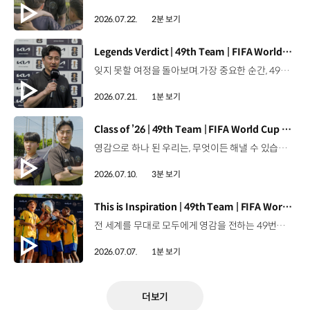
2026.07.22.
2분 보기
[동영상]
Legends Verdict | 49th Team | FIFA World Cup 2026™
잊지 못할 여정을 돌아보며.가장 중요한 순간, 49번째 팀이 공을 건네며 완벽하게 임무를 해낸 그 순간을 함께 돌아봅니다. 자세히 보기 ▶ #Kia #InspirationConnectsUsAll #49thTeam #OMBC #FIFAWorldCup2026 유튜브 쇼츠 보기 >
2026.07.21.
1분 보기
[동영상]
Class of ’26 | 49th Team | FIFA World Cup 2026™
영감으로 하나 된 우리는, 무엇이든 해낼 수 있습니다.세계 곳곳에서 모인 2026년의 주인공들이 FIFA 월드컵™ 오피셜 매치볼 캐리어로 꿈의 무대에 섰습니다. 자세히 보기 ▶ #Kia #InspirationConnectsUsAll #49thTeam #OMBC #FIFAWorldCup2026 유튜브 쇼츠 보기 >
2026.07.10.
3분 보기
[동영상]
This is Inspiration | 49th Team | FIFA World Cup 2026™
전 세계를 무대로 모두에게 영감을 전하는 49번째 팀.FIFA 월드컵 2026™을 향한 여정 속, 이제 사람들의 시선은 이 어린 스타들에게 향합니다. 자세히 보기 ▶ #Kia #InspirationConnectsUsAll #49thTeam #OMBC #FIFAWorldCup2026 유튜브 쇼츠 보기 >
2026.07.07.
1분 보기
더보기