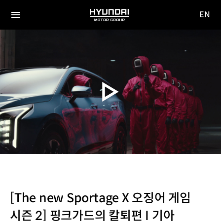
EN
HYUNDAI
영문
MOTOR
전체
사이트
메뉴
GROUP
이동
[The new Sportage X 오징어 게임
시즌 2] 핑크가드의 칼퇴편 I 기아