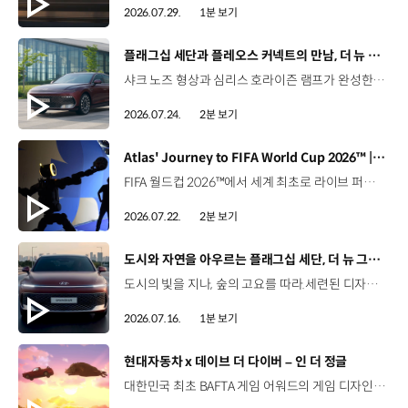
2026.07.29.
1분 보기
[동영상]
플래그십 세단과 플레오스 커넥트의 만남, 더 뉴 그랜저
샤크 노즈 형상과 심리스 호라이즌 램프가 완성한 세련된 외관플레오스 커넥트와 Gleo AI가 만드는 스마트한 운전 경험까지. 새롭게 진화한 더 뉴 그랜저를 영상으로 만나보세요. #현대자동차 #더뉴그랜저 #플레오스커넥트 #그랜저 #플래그십세단 #TheNewGrandeur #PleosConnect
2026.07.24.
2분 보기
[동영상]
Atlas' Journey to FIFA World Cup 2026™ | 보스턴 다이나믹스
FIFA 월드컵 2026™에서 세계 최초로 라이브 퍼포먼스를 선보인 아틀라스.그 현장을 완성한 시니어 프로그램 매니저 세스 데이비스(Seth Davis)가 전하는 퍼포먼스의 비하인드 스토리를 만나보세요. 인터뷰 전문 보기 ▶ 자세히 보기 ▶ #현대자동차 #보스턴다이나믹스 #아틀라스 #로보틱스 #BostonDynamics #Atlas #Robotics #NextStartsNow
2026.07.22.
2분 보기
[동영상]
도시와 자연을 아우르는 플래그십 세단, 더 뉴 그랜저
도시의 빛을 지나, 숲의 고요를 따라.세련된 디자인과 정제된 주행 감각으로모든 순간을 편안하게 완성하는 더 뉴 그랜저를 만나보세요. *본 영상은 AI를 활용해 제작했습니다. #현대자동차 #더뉴그랜저 #플래그십세단 #그랜저 #플레오스커넥트
2026.07.16.
1분 보기
[동영상]
현대자동차 x 데이브 더 다이버 – 인 더 정글
대한민국 최초 BAFTA 게임 어워드의 게임 디자인 부문 수상에 빛나는‘데이브 더 다이버’의 최신 DLC에 포니 픽업이 등장합니다.데이브 더 다이버 - 인 더 정글 속 포니 픽업의 활약을 체험해 보세요. Steam, Nintendo Switch 2 Nintendo Switch, PS5 PS4, Xbox Series X|S, Epic Games Store에서 만나 볼 수 있습니다. #현대자동차 #데이브더다이버 #인더정글 #민트로켓 #게임콜라보 #포니픽업 #포니 유튜브 쇼츠 보기 >