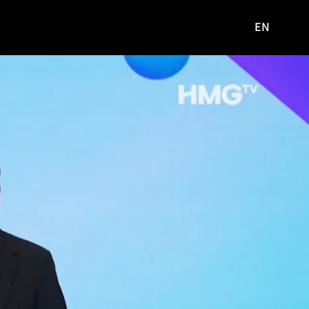
EN
영문
사이트로
이동