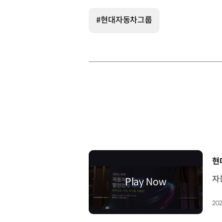
#현대자동차그룹
[
현
202