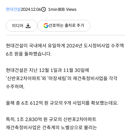
현대건설
2024.12.06
1min
808
Views
분량
조회수
(새
선호하는 출처로 추가
미디어
다운로드
창
열림)
현대건설이 국내에서 유일하게 2024년 도시정비사업 수주액
6조 원을 돌파했습니다.
현대건설은 지난 12월 1일과 11월 30일에
‘신반포2차아파트’와 ‘마장세림’의 재건축정비사업을 각각
수주하며,
올해 총 6조 612억 원 규모의 9개 사업지를 확보했는데요.
특히, 1조 2,830억 원 규모의 신반포2차아파트
재건축정비사업은 건축계의 노벨상으로 불리는