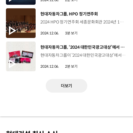
[동영상]
현대자동차그룹, HPO 정기연주회
2024 HPO 정기연주회 세종문화회관 2024년 12월 1일 주요 계열사 임직원으로 구성된 현대자동차그룹 필하모닉 오케스트라 ‘HPO’ 클래식을 통한 그룹 내 문화예술 가치 전파 사회공헌 활동 HPO의 2024 캐치프레이즈 ‘같이 만드는 가치의 시작’ 따로, 또 같이 단 한 번의 연주회를 위한 1년의 준비 올 한해 펼친 다양한 활동의 피날레 HPO 정기연주회 노미림 HPO 악장 / 현대자동차·기아 자율주행시스템개발팀 연구원저희가 직장인이다 보니까 퇴근하고 연습하기가 굉장히 힘들었는데요. SNS에 서로 연습 영상을 공유하면서 서로에게 자극을 받으면서 연습을 진행했습니다. 정성록 HPO 단장 / 현대자동차·기아 MLV소음진동시험팀 연구원올해는 특히 HPO가 15주년을 맞이하는 해로서 ‘개인의 도전이 모여 완성된 모두의 도약’이라는 캐치프레이즈를 삼아 연초부터 단원들이 열심히 준비를 해왔습니다. 도전과 도약에 대한 메시지가 꼭 전달 되었길 바랍니다. 임직원 일반인세종문화회관 대극장을 채운 3천여 명의 관객 총 3곡으로 전한 같이 만드는 가치 -연주 라이브경기병 서곡_주페 - 연주 라이브환상 교향곡_베를리오즈 - 연주 라이브바이올린 협주곡 라장조_차이코프스키 한국을 대표하는 바이올리니스트 한수진과의 협연 김혜정 / 관객프로가 아님에도 불구하고 이렇게 감동적인 연주를 들을 수 있어서 감사했습니다. 양시연 / 관객연말에 가족들이랑 뜻깊은 추억 남길 수 있어서 의미 있는 시간이었던 것 같습니다. 노명현 / 관객 앞으로도 더욱더 많은 문화에 공헌해 주시면 감사하겠습니다. 연말을 따뜻하게 채운 HPO의 하모니 “음악으로 하나된 HPO의 소리가 사회의 큰 울림이 되길”
2024.12.06.
3분 보기
[동영상]
현대자동차그룹, ‘2024 대한민국광고대상’에서 8개 상 수상
현대자동차그룹이 ‘2024 대한민국광고대상’에서 총 8개의 상을 수상했습니다. 올해로 31회째를 맞은 대한민국광고대상은 한국광고총연합회가 주관하는 국내 최고 권위의 상인데요. 현대자동차와 이노션, 배우 손석구가 공동제작한 단편 영화 ‘밤낚시’는 이번 시상식에서 필름 크래프트 부문과 PR부문에서 대상을, 브랜디드 콘텐츠 부문에서 금상을 수상하며 3관왕을 달성했습니다. ‘밤낚시'는 브랜디드 콘텐츠임에도 '아이오닉 5’가 한 번도 온전한 모습을 드러내지 않는 구성, 차량 내장 카메라로 촬영한 독특한 제작 방식, 러닝타임 10분 내외의 스낵무비 장르 도입 등의 혁신적인 시도로, 이미 판타지아 국제 영화제 등 해외 유수의 영화제에서 주목을 받아왔습니다. 이 밖에도 캐스퍼 일렉트릭의 독보적 캐릭터와 상품성을 부각시킨 ‘캐스퍼 일렉트릭 론칭’ 광고가 TV영상 부문에서 금상을 수상했고, 반려견을 위한 새로운 이동수단을 소개한 ‘현대 2024 도그빌리티(Dogbility)’로 소셜 커뮤니케이션 부문 동상, 현장 소방관들의 쾌적한 휴식을 위한 소방관 회복지원 수소전기버스 캠페인 영상 ‘사륙, 사칠’이 온라인 영상 부문에서 은상을 수상했습니다. 또한, 보행 재활 로봇 ‘엑스블 멕스(X-ble MEX)’를 통해 부상 군인들의 재활을 돕는 캠페인 영상 ‘10M 행군’은 PR부문 은상, ‘GV70 페이스리프트 론칭 필름’은 해외집행광고 특별상을 수상했습니다. 한편, 이노션은 대상 4개와 금상 6개, 은상 2개 등 총 14개 본상을 수상하며 국내 광고회사 중 ‘최다 최고상’ 수상을 기록했습니다.
2024.12.06.
2분 보기
더보기