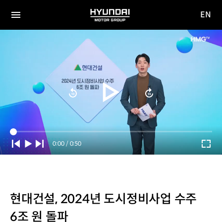
EN
HYUNDAI
영문
MOTOR
전체
사이트
메뉴
GROUP
이동
Current
0:00
/
Duration
0:50
Time
현대건설, 2024년 도시정비사업 수주
6조 원 돌파