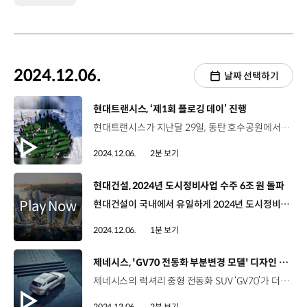
2024.12.06.
날짜 선택하기
[동영상]
현대트랜시스, ‘제1회 플로깅 데이’ 진행
현대트랜시스가 지난달 29일, 동탄 호수공원에서 ‘제1회 플로깅 데이(Plogging Day)’를 진행했습니다. 현대트랜시스 시트연구센터 임직원 50여 명이 참석한 이번 행사에서는 동탄 호수공원 2.3㎞ 구간을 산책하며 쓰레기를 줍고, 대형 젠가와 단체 림보, 색판 뒤집기, 신발 양궁 등 미니 올림픽을 진행했습니다. 김왕영 매니저 / 현대트랜시스 전략지원팀신입사원으로서 현대트랜시스의 ESG 환경정화 활동을 함께 참여하게 되어서 굉장히 뜻깊은 시간을 보낼 수 있었습니다. 특히 저희 동기들과 함께 다양한 레크리에이션도 하면서 친해질 수 있는 기회가 되었고 함께 ESG에 대한 관심도를 이끌어갈 수 있어서 좋았습니다. 조현우 매니저 / 현대트랜시스 비즈니스지원팀 이렇게 궂은 날씨에도 자발적으로 임직원들이 참여를 해주셔서 조금 더 뜻깊은 행사가 된 것 같고요. 현대트랜시스가 동탄 지역에 미칠 수 있는 선한 영향력에 대해서 다시 한번 생각해 볼 수 있는 계기가 되었던 것 같습니다. 현대트랜시스는 앞으로도 임직원 참여형 환경 캠페인을 지속적으로 진행할 예정입니다.
2024.12.06.
2분 보기
[동영상]
현대건설, 2024년 도시정비사업 수주 6조 원 돌파
현대건설이 국내에서 유일하게 2024년 도시정비사업 수주액 6조 원을 돌파했습니다. 현대건설은 지난 12월 1일과 11월 30일에 ‘신반포2차아파트’와 ‘마장세림’의 재건축정비사업을 각각 수주하며, 올해 총 6조 612억 원 규모의 9개 사업지를 확보했는데요. 특히, 1조 2,830억 원 규모의 신반포2차아파트 재건축정비사업은 건축계의 노벨상으로 불리는 프리츠커 상을 수상한 세계적인 건축가 ‘2포잠박(2PORTZAMPARC)’과 협업을 진행했으며, 전 세대에서 한강 조망이 가능하도록 설계했습니다. 또한, 마장세림 재건축사업은 자연적 특성을 모티브로 단지를 설계해 순환 산책로와 다양한 수변 공간을 특화할 예정입니다.
2024.12.06.
1분 보기
[동영상]
제네시스, 'GV70 전동화 부분변경 모델' 디자인 공개
제네시스의 럭셔리 중형 전동화 SUV ‘GV70’가 더욱 고급스러워진 내 ∙ 외장 디자인으로 돌아왔습니다. ‘GV70 전동화 부분변경 모델’은 역동적이면서도 우아한 기존 디자인에 디테일을 더해 완성도를 높였는데요. 전면부에는 전용 G-매트릭스 크레스트 그릴과 MLA 기술을 적용한 두 줄 헤드램프를 구현했고, 후면부는 방향지시등 위치를 범퍼에서 리어 콤비램프로 올려 시인성을 높이고, 제네시스만의 두 줄 콘셉트도 적용해 전면과 후면의 통일성을 확보했습니다. ‘GV70 전동화 부분변경 모델’의 실내는 27인치 통합형 와이드 디스플레이와 터치 타입 공조 조작계, 신규 무드램프가 탑재돼 하이테크한 느낌과 함께 고급감도 한층 강화했습니다. 제네시스는 내년 1분기 중 GV70 전동화 부분변경 모델을 본격 출시할 계획입니다.
2024.12.06.
2분 보기