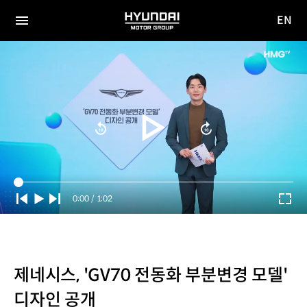
EN
HYUNDAI
영문
MOTOR
전체
사이트
메뉴
GROUP
이동
Current
0:00
/
Duration
1:02
Time
제네시스, 'GV70 전동화 부분변경 모델'
디자인 공개