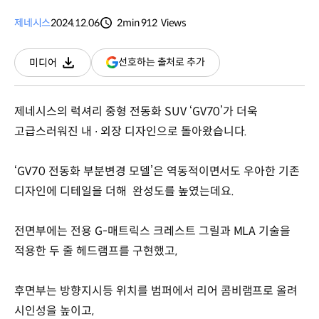
제네시스
2024.12.06
2min
912
Views
분량
조회수
(새
선호하는 출처로 추가
미디어
다운로드
창
열림)
제네시스의 럭셔리 중형 전동화 SUV ‘GV70’가 더욱
고급스러워진 내 ∙ 외장 디자인으로 돌아왔습니다.
‘GV70 전동화 부분변경 모델’은 역동적이면서도 우아한 기존
디자인에 디테일을 더해 완성도를 높였는데요.
전면부에는 전용 G-매트릭스 크레스트 그릴과 MLA 기술을
적용한 두 줄 헤드램프를 구현했고,
후면부는 방향지시등 위치를 범퍼에서 리어 콤비램프로 올려
시인성을 높이고,