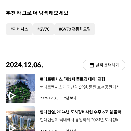
추천 태그로 더 탐색해보세요
#제네시스
#GV70
#GV70 전동화모델
2024.12.06.
날짜 선택하기
[동영상]
현대트랜시스, ‘제1회 플로깅 데이’ 진행
현대트랜시스가 지난달 29일, 동탄 호수공원에서 ‘제1회 플로깅 데이(Plogging Day)’를 진행했습니다. 현대트랜시스 시트연구센터 임직원 50여 명이 참석한 이번 행사에서는 동탄 호수공원 2.3㎞ 구간을 산책하며 쓰레기를 줍고, 대형 젠가와 단체 림보, 색판 뒤집기, 신발 양궁 등 미니 올림픽을 진행했습니다. 김왕영 매니저 / 현대트랜시스 전략지원팀신입사원으로서 현대트랜시스의 ESG 환경정화 활동을 함께 참여하게 되어서 굉장히 뜻깊은 시간을 보낼 수 있었습니다. 특히 저희 동기들과 함께 다양한 레크리에이션도 하면서 친해질 수 있는 기회가 되었고 함께 ESG에 대한 관심도를 이끌어갈 수 있어서 좋았습니다. 조현우 매니저 / 현대트랜시스 비즈니스지원팀 이렇게 궂은 날씨에도 자발적으로 임직원들이 참여를 해주셔서 조금 더 뜻깊은 행사가 된 것 같고요. 현대트랜시스가 동탄 지역에 미칠 수 있는 선한 영향력에 대해서 다시 한번 생각해 볼 수 있는 계기가 되었던 것 같습니다. 현대트랜시스는 앞으로도 임직원 참여형 환경 캠페인을 지속적으로 진행할 예정입니다.
2024.12.06.
2분 보기
[동영상]
현대건설, 2024년 도시정비사업 수주 6조 원 돌파
현대건설이 국내에서 유일하게 2024년 도시정비사업 수주액 6조 원을 돌파했습니다. 현대건설은 지난 12월 1일과 11월 30일에 ‘신반포2차아파트’와 ‘마장세림’의 재건축정비사업을 각각 수주하며, 올해 총 6조 612억 원 규모의 9개 사업지를 확보했는데요. 특히, 1조 2,830억 원 규모의 신반포2차아파트 재건축정비사업은 건축계의 노벨상으로 불리는 프리츠커 상을 수상한 세계적인 건축가 ‘2포잠박(2PORTZAMPARC)’과 협업을 진행했으며, 전 세대에서 한강 조망이 가능하도록 설계했습니다. 또한, 마장세림 재건축사업은 자연적 특성을 모티브로 단지를 설계해 순환 산책로와 다양한 수변 공간을 특화할 예정입니다.
2024.12.06.
1분 보기