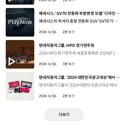
[동영상]
제네시스, 'GV70 전동화 부분변경 모델' 디자인 공개
제네시스의 럭셔리 중형 전동화 SUV ‘GV70’가 더욱 고급스러워진 내 ∙ 외장 디자인으로 돌아왔습니다. ‘GV70 전동화 부분변경 모델’은 역동적이면서도 우아한 기존 디자인에 디테일을 더해 완성도를 높였는데요. 전면부에는 전용 G-매트릭스 크레스트 그릴과 MLA 기술을 적용한 두 줄 헤드램프를 구현했고, 후면부는 방향지시등 위치를 범퍼에서 리어 콤비램프로 올려 시인성을 높이고, 제네시스만의 두 줄 콘셉트도 적용해 전면과 후면의 통일성을 확보했습니다. ‘GV70 전동화 부분변경 모델’의 실내는 27인치 통합형 와이드 디스플레이와 터치 타입 공조 조작계, 신규 무드램프가 탑재돼 하이테크한 느낌과 함께 고급감도 한층 강화했습니다. 제네시스는 내년 1분기 중 GV70 전동화 부분변경 모델을 본격 출시할 계획입니다.
2024.12.06.
2분 보기
[동영상]
현대자동차그룹, HPO 정기연주회
2024 HPO 정기연주회 세종문화회관 2024년 12월 1일 주요 계열사 임직원으로 구성된 현대자동차그룹 필하모닉 오케스트라 ‘HPO’ 클래식을 통한 그룹 내 문화예술 가치 전파 사회공헌 활동 HPO의 2024 캐치프레이즈 ‘같이 만드는 가치의 시작’ 따로, 또 같이 단 한 번의 연주회를 위한 1년의 준비 올 한해 펼친 다양한 활동의 피날레 HPO 정기연주회 노미림 HPO 악장 / 현대자동차·기아 자율주행시스템개발팀 연구원저희가 직장인이다 보니까 퇴근하고 연습하기가 굉장히 힘들었는데요. SNS에 서로 연습 영상을 공유하면서 서로에게 자극을 받으면서 연습을 진행했습니다. 정성록 HPO 단장 / 현대자동차·기아 MLV소음진동시험팀 연구원올해는 특히 HPO가 15주년을 맞이하는 해로서 ‘개인의 도전이 모여 완성된 모두의 도약’이라는 캐치프레이즈를 삼아 연초부터 단원들이 열심히 준비를 해왔습니다. 도전과 도약에 대한 메시지가 꼭 전달 되었길 바랍니다. 임직원 일반인세종문화회관 대극장을 채운 3천여 명의 관객 총 3곡으로 전한 같이 만드는 가치 -연주 라이브경기병 서곡_주페 - 연주 라이브환상 교향곡_베를리오즈 - 연주 라이브바이올린 협주곡 라장조_차이코프스키 한국을 대표하는 바이올리니스트 한수진과의 협연 김혜정 / 관객프로가 아님에도 불구하고 이렇게 감동적인 연주를 들을 수 있어서 감사했습니다. 양시연 / 관객연말에 가족들이랑 뜻깊은 추억 남길 수 있어서 의미 있는 시간이었던 것 같습니다. 노명현 / 관객 앞으로도 더욱더 많은 문화에 공헌해 주시면 감사하겠습니다. 연말을 따뜻하게 채운 HPO의 하모니 “음악으로 하나된 HPO의 소리가 사회의 큰 울림이 되길”
2024.12.06.
3분 보기
[동영상]
현대자동차그룹, ‘2024 대한민국광고대상’에서 8개 상 수상
현대자동차그룹이 ‘2024 대한민국광고대상’에서 총 8개의 상을 수상했습니다. 올해로 31회째를 맞은 대한민국광고대상은 한국광고총연합회가 주관하는 국내 최고 권위의 상인데요. 현대자동차와 이노션, 배우 손석구가 공동제작한 단편 영화 ‘밤낚시’는 이번 시상식에서 필름 크래프트 부문과 PR부문에서 대상을, 브랜디드 콘텐츠 부문에서 금상을 수상하며 3관왕을 달성했습니다. ‘밤낚시'는 브랜디드 콘텐츠임에도 '아이오닉 5’가 한 번도 온전한 모습을 드러내지 않는 구성, 차량 내장 카메라로 촬영한 독특한 제작 방식, 러닝타임 10분 내외의 스낵무비 장르 도입 등의 혁신적인 시도로, 이미 판타지아 국제 영화제 등 해외 유수의 영화제에서 주목을 받아왔습니다. 이 밖에도 캐스퍼 일렉트릭의 독보적 캐릭터와 상품성을 부각시킨 ‘캐스퍼 일렉트릭 론칭’ 광고가 TV영상 부문에서 금상을 수상했고, 반려견을 위한 새로운 이동수단을 소개한 ‘현대 2024 도그빌리티(Dogbility)’로 소셜 커뮤니케이션 부문 동상, 현장 소방관들의 쾌적한 휴식을 위한 소방관 회복지원 수소전기버스 캠페인 영상 ‘사륙, 사칠’이 온라인 영상 부문에서 은상을 수상했습니다. 또한, 보행 재활 로봇 ‘엑스블 멕스(X-ble MEX)’를 통해 부상 군인들의 재활을 돕는 캠페인 영상 ‘10M 행군’은 PR부문 은상, ‘GV70 페이스리프트 론칭 필름’은 해외집행광고 특별상을 수상했습니다. 한편, 이노션은 대상 4개와 금상 6개, 은상 2개 등 총 14개 본상을 수상하며 국내 광고회사 중 ‘최다 최고상’ 수상을 기록했습니다.
2024.12.06.
2분 보기
더보기