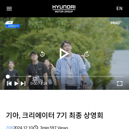
EN
HYUNDAI
영문
MOTOR
전체
사이트
메뉴
GROUP
이동
Current
0:00
/
Duration
2:18
Time
기아, 크리에이터 7기 최종 상영회
기아
2024.12.10
3min
597
Views