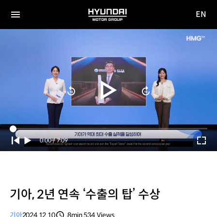
EN
HYUNDAI
영문
MOTOR
전체
사이트
메뉴
GROUP
이동
Current
0:00
/
Duration
7:09
Time
기아, 2년 연속 ‘수출의 탑’ 수상
기아
2024.12.10
8min
534
Views