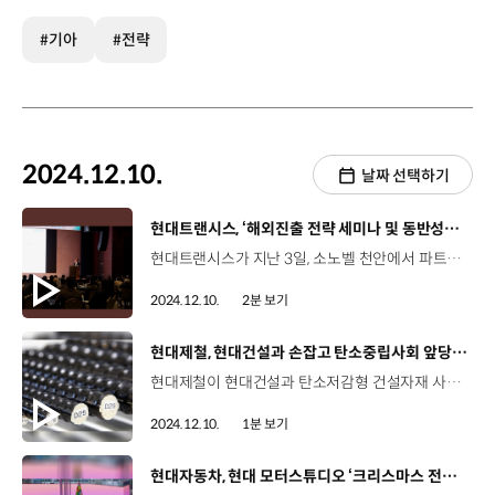
#기아
#전략
2024.12.10.
날짜 선택하기
[동영상]
현대트랜시스, ‘해외진출 전략 세미나 및 동반성장 성과공유회’ 개최
현대트랜시스가 지난 3일, 소노벨 천안에서 파트너사들과 함께 ‘2024년 해외진출 전략 세미나 및 동반성장 성과공유회’를 개최했습니다. 이날 행사에서 현대트랜시스는 기업 발전 지원, 소통 채널 구축 등 5대 실행 과제를 바탕으로 한 파트너사 지원 프로그램 ‘PARTNer’의 성과를 공유했습니다. 현대트랜시스는 2020년부터 정부 추진사업인 ‘대·중소기업 동반진출 지원사업’과 연계해 온라인 구매상담회, 해외 전시회 참가지원, 해외 현지화 비용지원 등 다양한 프로그램을 운영하며 파트너사의 해외 판로개척을 돕고 있습니다. 김재민 이사 / 대일공업 (현대트랜시스 파트너사)현대트랜시스에서 주관하는 교육 프로그램에 참여해 많은 도움을 받고 있습니다. 더 좋은 성과를 낼 수 있도록 최선을 다하겠습니다. 한편, 현대트랜시스는 지난 10월, 동반성장지수 평가에서 자동차 부품업계 최초로 10년 연속 최우수 등급을 받으며 ‘최우수 명예기업’ 자격을 이어가고 있습니다.
2024.12.10.
2분 보기
[동영상]
현대제철, 현대건설과 손잡고 탄소중립사회 앞당긴다
현대제철이 현대건설과 탄소저감형 건설자재 사용을 확대하고 탄소저감형 건축모델을 구축해 탄소중립사회 선도에 앞장섭니다. 현대제철은 건축물의 건설단계에서 탄소배출의 주요인으로 꼽히는 건설자재를 탄소저감형 철근과 형강으로 전환해 탄소배출량을 줄이는 건축모델을 구축할 계획인데요, 현대건설의 주요 건축물을 대상으로 탄소저감형 철근과 형강, 시멘트를 적용했다는 가정 하에 탄소배출량을 평가한 결과, 내재탄소 부분에서 기존 건축물 대비 약 30% 이상 낮아진 탄소배출량을 보여 효과가 큰 것으로 나타났습니다.
2024.12.10.
1분 보기
[동영상]
현대자동차, 현대 모터스튜디오 ‘크리스마스 전시’ 진행