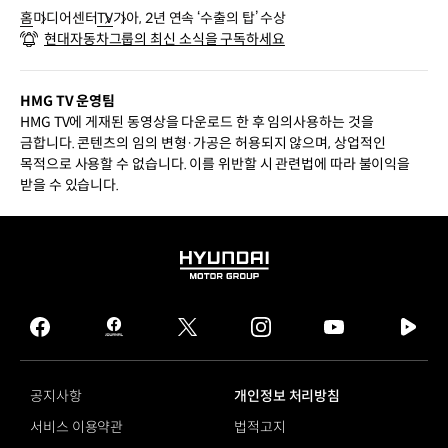
홈
미디어센터
TV
기아, 2년 연속 ‘수출의 탑’ 수상
현대자동차그룹의 최신 소식을 구독하세요
HMG TV 운영팀
HMG TV에 게재된 동영상을 다운로드 한 후 임의사용하는 것을
금합니다. 콘텐츠의 임의 변형·가공은 허용되지 않으며, 상업적인
목적으로 사용할 수 없습니다. 이를 위반할 시 관련법에 따라 불이익을
받을 수 있습니다.
HYUNDAI
MOTOR
GROUP
facebook
hmg
twitter
instagram
youtube
naver
journal
tv
facebook
공지사항
개인정보 처리방침
서비스 이용약관
법적고지