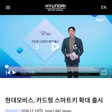
EN
HYUNDAI
영문
MOTOR
전체
사이트
메뉴
GROUP
이동
Current
0:00
/
Duration
0:35
Time
현대모비스, 카드형 스마트키 확대 출시
현대모비스
2024.12.13
1min
1,842
Views