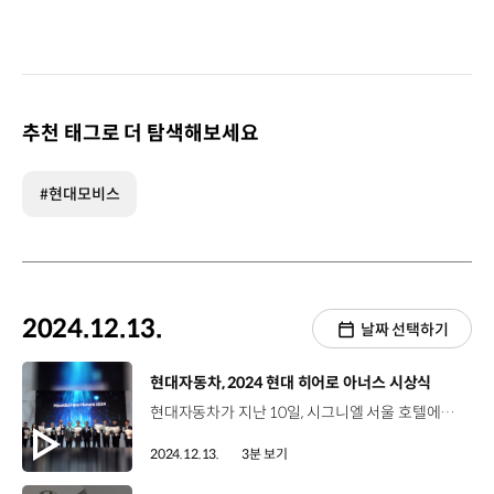
추천 태그로 더 탐색해보세요
#현대모비스
2024.12.13.
날짜 선택하기
[동영상]
현대자동차, 2024 현대 히어로 아너스 시상식
현대자동차가 지난 10일, 시그니엘 서울 호텔에서 ‘현대 히어로 아너스 2024’ 시상식을 개최했습니다. 장재훈 사장과 호세 무뇨스 사장, 수상자와 그 가족 등 총 34명이 참석한 가운데 열린 이번 시상식은, 올해 최고의 성과를 낸 우수 직원들을 포상하기 위한 행사인데요. 대상 1명, 최우수상 9명 등 총 10명의 ‘Top of the Top’을 선발해 포상했습니다. 장재훈 사장 / 현대자동차여러분이 보여주신 성과와 그 과정에서 보여주신 열정, 일에 대한 진심이야말로 오늘의 우리를, 지금의 우리를 만들게 하는 근간이자 자동차 누적 생산 1억 대 달성이라는 신기원을 열게 만든 원동력이었습니다. 이 영예로운 연말 축하 자리가 모두에게 기쁨 가득한 추억이 되길 바라며 새로운 도약의 계기로 기억되시길 기원합니다. 대상은 전기차 배터리 화재진압장비 신기술인 ‘EV-Drill Lance’를 개발한 제조솔루션본부 김동훈 책임매니저가 차지했는데요. EV-Drill Lance를 통해 화재 진압 시간을 평균 160분에서 25분 이내로 대폭 단축해 전기차 화재 피해규모를 최소화한 공로를 인정받았습니다. 김동훈 책임매니저 / 현대자동차·기아 제조솔루션안전팀조선업을 보면 컨테이너 내부에 직접 주수소화하는 장치가 있는데요. 이 부분을 보고 배터리에도 직접적으로 주수를 해서 소화를 하면 어떨까라는 생각에서 시작했었고요. 이렇게 좋은 성과가 나올 수 있어서 굉장히 기쁘게 생각하고 있습니다. 최우수상은 각 분야에서 주요성과를 달성한 9명의 임직원이 수상했으며 부상으로 각각 1,000만 원의 포상금을 받았습니다. 현대자동차는 앞으로도 임직원이 최고의 성과를 낼 수 있도록 ‘현대 히어로 아너스’ 포상 제도를 통해 격려할 예정입니다.
2024.12.13.
3분 보기