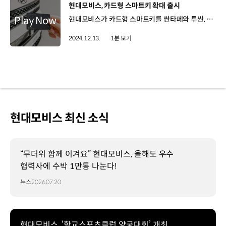
[동영상]
현대모비스, 카드형 스마트키 확대 출시
현대모비스가 카드형 스마트키를 싼타페와 투싼, 그랜저 등 주요 차종으로 확대해 판매합니다. 2.5mm의 두께의 스마트 카드키는 올해 초, 아이오닉 5 N 차종에 공급하며 시장에 처음으로 선보였는데요. 초광대역 무선통신을 사용해 버튼을 누르면 차 문 여닫기와 트렁크 개방, 시동 걸기, 원격 스마트 주차 보조가 가능합니다. 현대모비스는 중동지역과 호주 등에서 선호도가 높은 스마트 카드키를 내년 북미지역까지 확대할 예정입니다.
2024.12.13.
1분 보기
현대모비스 최신 소식
“무더위 함께 이겨요” 현대모비스, 올해도 우수
협력사에 수박 1만통 나눈다!
뉴스
2026.07.20
현대모비스, ‘학교스포츠클럽 양궁대회’ 개최