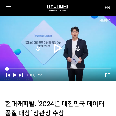
EN
HYUNDAI
영문
MOTOR
전체
사이트
메뉴
GROUP
이동
Current
0:00
/
Duration
0:56
Time
현대캐피탈, ‘2024년 대한민국 데이터
품질 대상’ 장관상 수상