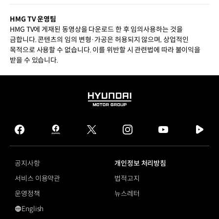
HMG TV 운영팀
HMG TV에 게재된 동영상을 다운로드 한 후 임의사용하는 것을
금합니다. 콘텐츠의 임의 변형·가공은 허용되지 않으며, 상업적인
목적으로 사용할 수 없습니다. 이를 위반할 시 관련법에 따라 불이익을
받을 수 있습니다.
HYUNDAI
MOTOR
GROUP
facebook
hmg
twitter
instagram
youtube
naver
journal
tv
facebook
공지사항
개인정보 처리방침
서비스 이용약관
법적고지
운영정책
뉴스레터
English
영문 사이트로 이동