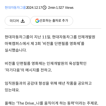
현대자동차그룹
2024.12.17
2min
1,527
Views
분량
조회수
(새
선호하는 출처로 추가
미디어
다운로드
창
열림)
현대자동차그룹이 지난 11일, 현대자동차그룹 인재개발원
마북캠퍼스에서 제 3회 ‘비전홀 단편필름 영화제’를
실시했습니다.
비전홀 단편필름 영화제는 인재개발원의 육성철학인
'자기다움'의 메시지를 전하고,
임직원들과의 공감대 형성을 위해 매년 작품을 공모하고
있는데요.
올해는 'The Drive_나를 움직이게 하는 동력'이라는 주제로,