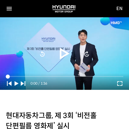
EN
HYUNDAI
영문
MOTOR
전체
사이트
메뉴
GROUP
이동
Current
0:00
/
Duration
1:36
Time
현대자동차그룹, 제 3회 ‘비전홀
단편필름 영화제’ 실시