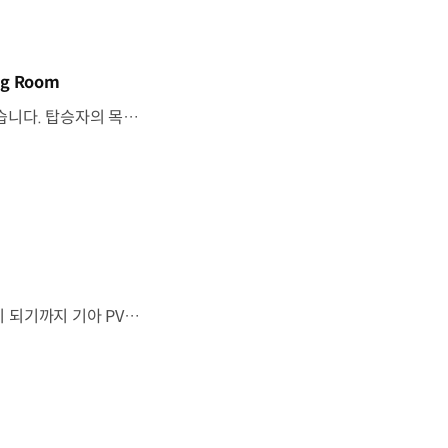
g Room
기아 PV5 WAV는 교통약자의 일상을 기준으로이동 과정을 다시 설계했습니다. 탑승자의 목적에 맞게 확장되는 모빌리티, PV5 WAV 개발 스토리를 영상으로 확인해 보세요. #현대자동차그룹 #TheMovingRoom #기아 #PV5 #PV5WAV #PBV #목적기반모빌리티
“이 방이 통째로 움직였으면 좋겠다”그림 속에서만 그리던 여행이 현실이 되기까지 기아 PV5 WAV는 필요한 의료 장비를 싣고가족과 한 공간에서 함께 떠날 수 있도록이동의 경험을 다시 설계했습니다. 같은 풍경을 보고, 같은 순간을 나누는 일현대자동차그룹은 모두를 위한 이동을 만들어갑니다. #현대자동차그룹 #TheMovingRoom #PV5 #기아 #목적기반모빌리티 #PV5WAV #PBV