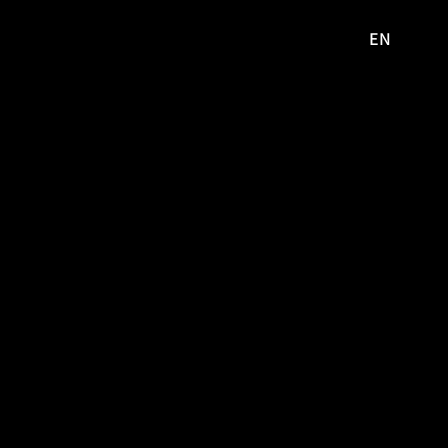
EN
영문
사이트로
이동