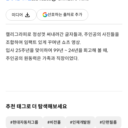
분량
조회수
(새
선호하는 출처로 추가
미디어
다운로드
창
열림)
캘리그라피로 정성껏 써내려간 글자들과, 주인공의 사진들을
조합하여 임팩트 있게 꾸며낸 쇼츠 영상.
입사 25주년을 맞이하여 99년 ~ 24년을 회고해 볼 때,
주인공의 원동력은 가족과 직장이었다.
추천 태그로 더 탐색해보세요
#현대자동차그룹
#비전홀
#인재개발원
#단편필름