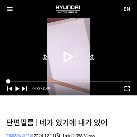
EN
HYUNDAI
영문
MOTOR
전체
사이트
메뉴
GROUP
이동
Current
0:00
/
Duration
0:49
Time
단편필름 | 네가 있기에 내가 있어
현대자동차그룹
2024.12.11
1min
2,096
Views