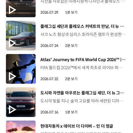
시선을 사로잡는 미래지향적 디자인과 플레오스 커넥트로 완성한 디지털 경험까지.세단의 새로운 기준을 제시하는 디 올 뉴 아반떼를 만나보세요. *본 영상은 AI를 활용해 제작했습니다. #현대자동차 #디올뉴아반떼 #아반떼 #플레오스커넥트 #글레오AI 유튜브 쇼츠 보기
2026.07.29.
1분 보기
[동영상]
플래그십 세단과 플레오스 커넥트의 만남, 더 뉴 그랜저
샤크 노즈 형상과 심리스 호라이즌 램프가 완성한 세련된 외관플레오스 커넥트와 Gleo AI가 만드는 스마트한 운전 경험까지. 새롭게 진화한 더 뉴 그랜저를 영상으로 만나보세요. #현대자동차 #더뉴그랜저 #플레오스커넥트 #그랜저 #플래그십세단 #TheNewGrandeur #PleosConnect
2026.07.24.
2분 보기
[동영상]
Atlas' Journey to FIFA World Cup 2026™ | 보스턴 다이나믹스
FIFA 월드컵 2026™에서 세계 최초로 라이브 퍼포먼스를 선보인 아틀라스.그 현장을 완성한 시니어 프로그램 매니저 세스 데이비스(Seth Davis)가 전하는 퍼포먼스의 비하인드 스토리를 만나보세요. 인터뷰 전문 보기 ▶ 자세히 보기 ▶ #현대자동차 #보스턴다이나믹스 #아틀라스 #로보틱스 #BostonDynamics #Atlas #Robotics #NextStartsNow
2026.07.22.
2분 보기
[동영상]
도시와 자연을 아우르는 플래그십 세단, 더 뉴 그랜저
도시의 빛을 지나, 숲의 고요를 따라.세련된 디자인과 정제된 주행 감각으로모든 순간을 편안하게 완성하는 더 뉴 그랜저를 만나보세요. *본 영상은 AI를 활용해 제작했습니다. #현대자동차 #더뉴그랜저 #플래그십세단 #그랜저 #플레오스커넥트
2026.07.16.
1분 보기
[동영상]
현대자동차 x 데이브 더 다이버 – 인 더 정글