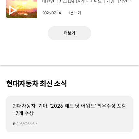
대한민국 최초 BAFTA 게임 어워드의 게임 디자인 부문 수상에 빛나는‘데이브 더 다이버’의 최신 DLC에 포니 픽업이 등장합니다.데이브 더 다이버 - 인 더 정글 속 포니 픽업의 활약을 체험해 보세요. Steam, Nintendo Switch 2 Nintendo Switch, PS5 PS4, Xbox Series X|S, Epic Games Store에서 만나 볼 수 있습니다. #현대자동차 #데이브더다이버 #인더정글 #민트로켓 #게임콜라보 #포니픽업 #포니 유튜브 쇼츠 보기 >
2026.07.14.
1분 보기
더보기
현대자동차 최신 소식
현대자동차·기아, '2026 레드 닷 어워드' 최우수상 포함
17개 수상
뉴스
2026.08.07