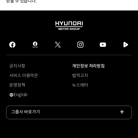
받을 수 있습니다.
HYUNDAI
MOTOR
GROUP
facebook
hmg
twitter
instagram
youtube
naver
journal
tv
facebook
공지사항
개인정보 처리방침
서비스 이용약관
법적고지
운영정책
뉴스레터
English
영문 사이트로 이동
그룹사 바로가기
목록
열기