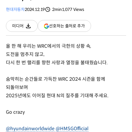
현대자동차
2024.12.19
2min
1,077
Views
분량
조회수
(새
선호하는 출처로 추가
미디어
다운로드
창
열림)
올 한 해 우리는 WRC에서의 극한의 상황 속,
도전을 멈추지 않고,
다시 한 번 랠리를 향한 사랑과 열정을 불태웠습니다.
숨막히는 순간들로 가득찬 WRC 2024 시즌을 함께
되돌아보며
2025년에도 이어질 현대 N의 질주를 기대해 주세요.
Go crazy
@hyundainworldwide
@HMSGOfficial