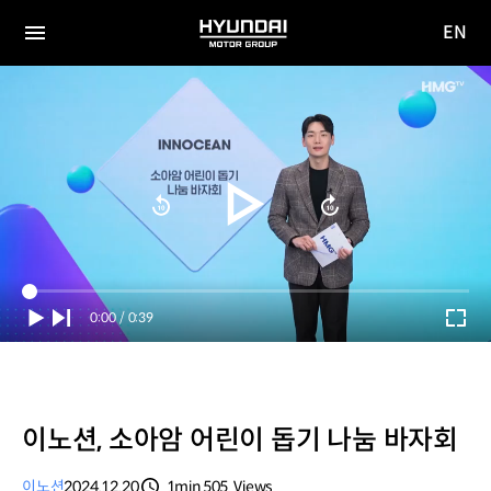
EN
HYUNDAI
영문
MOTOR
전체
사이트
메뉴
GROUP
이동
Current
0:00
/
Duration
0:39
Time
이노션, 소아암 어린이 돕기 나눔 바자회
이노션
2024.12.20
1min
505
Views