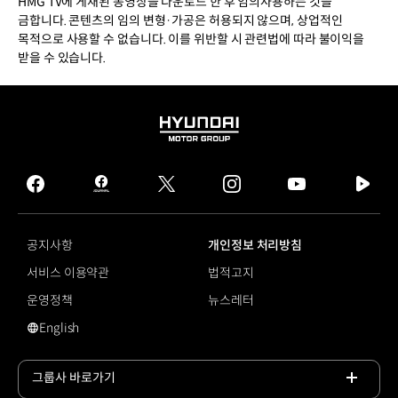
HMG TV에 게재된 동영상을 다운로드 한 후 임의사용하는 것을
금합니다. 콘텐츠의 임의 변형·가공은 허용되지 않으며, 상업적인
목적으로 사용할 수 없습니다. 이를 위반할 시 관련법에 따라 불이익을
받을 수 있습니다.
HYUNDAI
MOTOR
GROUP
facebook
hmg
twitter
instagram
youtube
naver
journal
tv
facebook
공지사항
개인정보 처리방침
서비스 이용약관
법적고지
운영정책
뉴스레터
English
영문 사이트로 이동
그룹사 바로가기