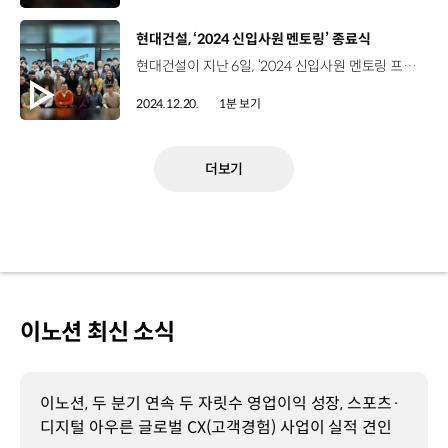
[동영상]
현대건설, ‘2024 신입사원 멘토링’ 종료식
현대건설이 지난 6일, ‘2024 신입사원 멘토링 프로그램’을 마무리하는 행사를 가졌습니다. 현대건설은 팀장급 멘토와 신입사원 멘티가 업무와 경력 개발의 노하우를 공유하고 유대감을 쌓는 멘토링 프로그램을 운영하고 있는데요. 이날, 50여 명의 멘토와 멘티는 그동안의 성과를 공유하고, 우수 멘토 ·멘티 시상과 함께 지난 3개월간의 활동을 마무리했습니다. 이날 행사에 앞서 멘토와 멘티들은 마지막 그룹 활동으로, 계동 본사 인근에 거주하는 어르신들을 찾아 겨울을 따뜻하고 건강하게 날 수 있는 물품을 전달하며 지역 사회와의 유대감을 강화하고 이웃사랑을 실천했습니다. 현대건설은 앞으로도 멘토링 등 다양한 프로그램을 통해 미래를 책임질 신입사원들을 응원하고 지원해 갈 계획입니다.
2024.12.20.
1분 보기
더보기
이노션 최신 소식
이노션, 두 분기 연속 두 자릿수 영업이익 성장, 스포츠·
디지털 아우른 글로벌 CX(고객경험) 사업이 실적 견인