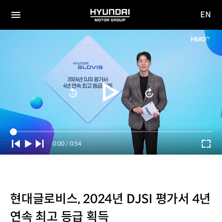
EN
HYUNDAI
영문
MOTOR
전체
사이트
메뉴
GROUP
이동
Current
0:00
/
Duration
0:54
Time
현대글로비스, 2024년 DJSI 평가서 4년
연속 최고 등급 획득