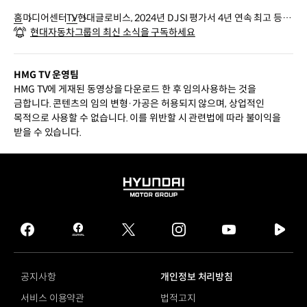
홈
미디어센터
TV
현대글로비스, 2024년 DJSI 평가서 4년 연속 최고 등급
현대자동차그룹의 최신 소식을 구독하세요
획득
HMG TV 운영팀
HMG TV에 게재된 동영상을 다운로드 한 후 임의사용하는 것을
금합니다. 콘텐츠의 임의 변형·가공은 허용되지 않으며, 상업적인
목적으로 사용할 수 없습니다. 이를 위반할 시 관련법에 따라 불이익을
받을 수 있습니다.
HYUNDAI
MOTOR
GROUP
facebook
hmg
twitter
instagram
youtube
naver
journal
tv
facebook
공지사항
개인정보 처리방침
서비스 이용약관
법적고지