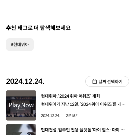
추천 태그로 더 탐색해보세요
#현대위아
2024.12.24.
날짜 선택하기
[동영상]
현대위아, ‘2024 위아 어워즈’ 개최
현대위아가 지난 12일, ‘2024 위아 어워즈’를 개최해 올 한해 노력한 임직원들의 성과를 포상하는 시간을 가졌습니다. 올해로 2회째를 맞는 위아 어워즈에는 현대위아 정재욱 사장을 비롯해 온/오프라인으로 임직원 500여 명이 함께했으며, 국내는 물론 멕시코, 중국 등 해외법인에서도 많은 관심을 보였습니다. 이날 시상에서는 변화와 혁신 부문, 안전 부문, 올해의 위아다움상, 모범사원 등 6개 부문에서 총 16명이 수상의 영광을 안았습니다. 쉐어링 세션에서는 현대위아의 일하는 방식인 ‘위아다움’에 대한 생각을 공유하는 시간을 가졌는데요 ‘올해의 위아다움상’ 본부부문에서 수상한 구매본부가 위아다움 실천사례를 발표하고 해외법인은 영상을 통해 각 사업장에서 위아다움을 실천하는 모습을 보여줬습니다. 현대위아는 앞으로도 다양한 방법을 통해 구성원들의 우수한 성과를 적극 격려해 나갈 계획입니다.
2024.12.24.
2분 보기
[동영상]
현대건설, 입주민 전용 플랫폼 ‘마이 힐스·마이 디에이치’ 론칭