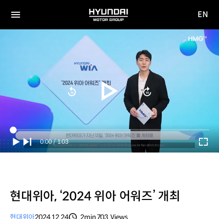
EN
HYUNDAI
영문
MOTOR
전체
사이트
메뉴
GROUP
이동
Current
0:00
/
Duration
1:03
Time
현대위아, ‘2024 위아 어워즈’ 개최
현대위아
2024.12.24
2min
703
Views