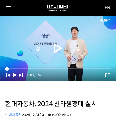
EN
HYUNDAI
영문
MOTOR
전체
사이트
메뉴
GROUP
이동
Current
0:00
/
Duration
0:43
Time
현대자동차, 2024 산타원정대 실시
현대자동차
2024.12.31
1min
409
Views