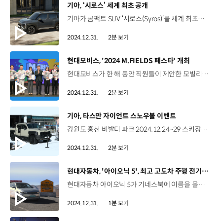
[동영상]
기아, ‘시로스’ 세계 최초 공개
기아가 콤팩트 SUV ‘시로스(Syros)’를 세계 최초로 공개했습니다. 시로스는 다양한 첨단 사양과 스마트 커넥티비티 시스템을 비롯해 혁신적인 디자인과 기술이 적용된 도심형 콤팩트 SUV로 인도에서 처음으로 공개됐는데요. 전면 스타맵 시그니처 LED 라이팅과 디지털 타이거 페이스(Tiger Face)를 통해 대담하고 강인한 존재감을 드러내며 외장 디자인을 완성했습니다. 시로스는 뒷좌석에 슬라이딩 및 리클라이닝 시트를 적용해 차급 최고 수준의 이동 경험을 선사할 뿐만 아니라 , 12.3인치 HD 디스플레이 클러스터, 5인치 공조 시스템, 12.3인치 인포테인먼트 시스템 등을 통해 주행에 필요한 각종 정보를 효과적으로 전달하는데요. 또한, 기아 커넥트 2.0을 탑재해 SOS 긴급지원, 실시간 차량 진단, 도난 차량 추적 기능 등을 제공하고, 전방 충돌방지 보조와 스마트 크루즈 컨트롤 등 다양한 첨단 운전자 보조 시스템을 탑재해 다양한 위험 상황에서 운전자를 보조할 수 있게 했습니다. 시로스는 1.5 가솔린 터보와 디젤 엔진 등 2가지 라인업으로 운영되는데요, 기아는 내년에 인도에서 시로스의 판매를 시작하며, 아태, 중남미, 아중동 지역으로 판매 시장을 넓혀나갈 계획입니다.
2024.12.31.
2분 보기
[동영상]
현대모비스, '2024 M.FIELDS 페스타' 개최
현대모비스가 한 해 동안 직원들이 제안한 모빌리티 기술 분야 아이디어를 총 결산하는‘2024 엠필즈 페스타’를 개최했습니다. 올해로 5회째를 맞은 엠필즈 페스타에서는 780여개의 아이디어 가운데 총 6개 아이디어가 본선 무대에 올랐는데요. 엠필즈 페스타는 직원들의 아이디어 제안 내용을 총 결산하는 행사인 만큼 직원들이 직접 수상작을 선정했습니다. 먼저 본선 무대에 오른 우수 아이디어에 대한 개별 발표 후 임직원 300명으로 구성된 심사위원단이 현장 투표를 통해 최우수 아이디어를 결정했는데요, ‘전자식 브레이크 구조 개선’과 ‘증강현실 HUD 실감성 향상 기술’ 등 2건이 최우수작으로 선정됐습니다. 박근모 연구원 / 현대모비스 CBS/EPB시스템팀 (최우수상)좋은 선배를 만나서 인사이트 넘치는 환경에서 일하다 보니 최우수상으로 선정될 수 있는 원동력이 되지 않았나라고 생각합니다. 김은혜 연구원 / 현대모비스 HUD SW팀 (최우수상) 초기 아이디어는 굉장히 부실했고 스스로도 고민을 많이 했던 아이디어들인데 팀원들께서 항상 ‘할 수 있다’, ‘괜찮은 아이디어다’ 믿어주셨던 게 너무나도 큰 힘이 됐던 것 같습니다. 이번에 발굴된 우수 아이디어들은 경제성과 상품화 가능성 등을 추가로 검토한 뒤 기술 추진 과제로 구체화될 예정입니다.
2024.12.31.
2분 보기
[동영상]
기아, 타스만 자이언트 스노우볼 이벤트
강원도 홍천 비발디 파크 2024.12.24~29 스키장에 나타난 ‘Giant Snowball’?! 기아 최초 정통 픽업 ‘타스만’의 출시를 앞두고 열린 이색 전시 이벤트 차가운 설원 위에서 만난 타스만 타스만 X-Pro 모델 도슨트와 함께하는 타스만 실차 관람 탑승 체험 픽업 디자인의 새로운 접근 간결하면서도 강인한 외장 디자인 세련되고 기능적인 실내 디자인 컬링, 링 던지기 게임, 스탬프 투어 등 직접 참여하고 즐기며 기대감 UP! HEAD, IMI COFFEE, Hanmam Kardon 등 다양한 브랜드와 컬래버레이션 계약금 지원 쿠폰 제공 등 ‘얼리 체크인’ 이벤트 실시 2025년 1월 10일(금)~12일(일), 3일간 무주 덕유산 리조트에서 2차 전시 예정 “2025년 국내 출시를 앞둔 타스만의 멋진 겨울 예고편”
2024.12.31.
2분 보기
[동영상]
현대자동차, '아이오닉 5', 최고 고도차 주행 전기차 부문 기네스북 올라
현대자동차 아이오닉 5가 기네스북에 이름을 올리며 전기차 부문에 새로운 역사를 썼습니다. 아이오닉 5는 세계에서 가장 높은 주행도로로 알려진 인도 북부 '움링 라'에서부터 인도에서 가장 낮은 고도인 '쿠타나드'까지 총 5,802m의 고도차 주행을 문제없이 주파하며 기네스북 ‘최고 고도차 주행 전기차 부문’에 등재됐습니다. 특히 드넓은 인도 대륙을 북에서 남까지 종단하는 과정에서 히말라야 산지의 영하 기온과 좁고 가파른 산길, 해안지대의 습한 기후까지 가혹한 주행환경을 문제없이 극복해내며 현대자동차의 기술력을 다시 한번 입증했습니다.
2024.12.31.
1분 보기