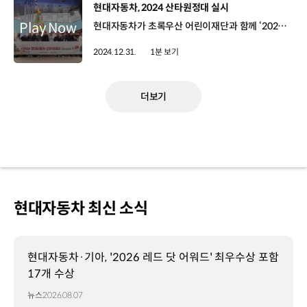
[동영상]
현대자동차, 2024 산타원정대 실시
현대자동차가 초록우산 어린이재단과 함께 ‘2024 산타원정대’를 진행했습니다. 2016년부터 시작돼 올해로 9회째를 맞는 산타원정대는 현대자동차 국내사업본부의 대표 연말 사회공헌활동인데요, 어린이와 청소년들이 즐거운 연말을 보낼 수 있도록 54개 시설, 총 1,741명에게 선물과 체험활동을 지원했습니다. 특히 올해는 사전에 미리 파악한 소원 선물 전달과 함께 소형가전과 생활용품 등으로 구성된 자립키트 지원, 모빌리티 체험 프로그램 운영, 아이오닉 V2L 크리스마스 트리 만들기 등을 진행하며 따뜻한 시간을 가졌습니다.
2024.12.31.
1분 보기
더보기
현대자동차 최신 소식
현대자동차·기아, '2026 레드 닷 어워드' 최우수상 포함
17개 수상
뉴스
2026.08.07