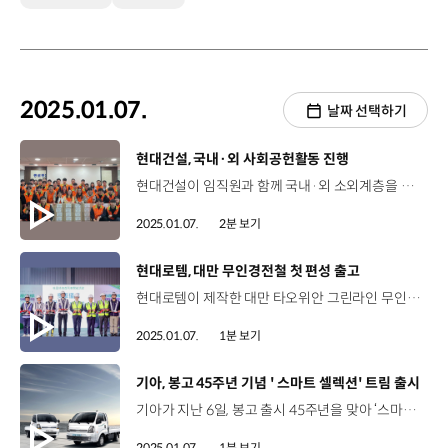
2025.01.07.
날짜 선택하기
[동영상]
현대건설, 국내·외 사회공헌활동 진행
현대건설이 임직원과 함께 국내·외 소외계층을 지원하며 다양한 사회공헌활동을 진행했습니다. 현대건설은 지난해 12월, 필리핀 라구나 주(州) 산타로사 시(市)에 보육원을 건립하고, 총 5,100가구에 식료품과 학용품을 지원했습니다. 이번 사회공헌활동은 임직원들이 자발적으로 모은 사랑나눔기금을 활용했다는 점에서 그 의미를 더했는데요. 현대건설 임직원들은 지난해 총 9,585시간의 봉사활동과 함께, 사랑나눔기금 약 2억 2000만 원을 모아 사회복지공동모금회에 기부했습니다. 한편, 현대건설은 환경/안전, 지역사회, 교육/기술 등 3대 분야를 사회공헌 중점 영역으로 선정하고, 건설업 특성을 살린 사회공헌활동을 적극적으로 전개하고 있는데요. 특히, 서울시 종로구와의 ‘1사 1동’ 결연을 통해 소외계층을 지원하고 있으며, 임직원들은 단순한 후원을 넘어 취약계층 주거 개선, 저소득 가구 영양 개선 등 다양한 봉사활동에 직접 참여했습니다.
2025.01.07.
2분 보기
[동영상]
현대로템, 대만 무인경전철 첫 편성 출고
현대로템이 제작한 대만 타오위안 그린라인 무인경전철이 현지에서 최초로 공개됐습니다. 현대로템은 지난해 12월, 대만 타오위안시에 위치한 그린라인 차량기지에서 초도 편성 도착 기념행사를 열었는데요. 이날 도착한 차량은 무인경전철 80량 공급사업 중 초도 1개 편성 2량으로, 기존 납기보다 3개월 앞서 공급됐습니다. 타오위안 그린라인 무인경전철은 타오위안시에서 최초로 운행하는 도시철도 전동차로, 현대로템이 자체 개발한 열차 종합 관리 시스템이 적용됐는데요. 현대로템은 2029년까지 납품을 완료하고 타오위안 시민에게 편리한 승차 경험을 제공할 예정입니다.
2025.01.07.
1분 보기
[동영상]
기아, 봉고 45주년 기념 ' 스마트 셀렉션' 트림 출시
기아가 지난 6일, 봉고 출시 45주년을 맞아 ‘스마트 셀렉션’ 트림을 출시했습니다. LPG 터보 1톤 ‘스마트 셀렉션’은 5단 자동변속기와 하드 서스펜션, 차동기어 잠금 장치를 기본화했고, LPG 터보 1.2톤과 EV 1톤은 상위 트림의 핵심 성능을 계승하면서도 실용적인 사양 구성으로 가격 경쟁력을 확보했습니다. 소상공인들의 동반자 봉고는 이번 ‘스마트 셀렉션’을 통해 더 많은 고객에게 실속있는 선택지를 제공할 예정입니다.
2025.01.07.
1분 보기