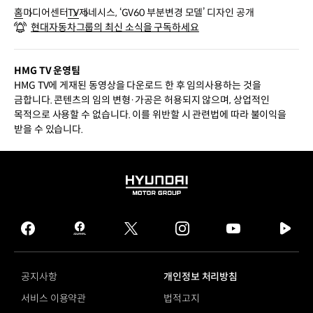
홈
미디어센터
TV
제네시스, ‘GV60 부분변경 모델’ 디자인 공개
현대자동차그룹의 최신 소식을 구독하세요
HMG TV 운영팀
HMG TV에 게재된 동영상을 다운로드 한 후 임의사용하는 것을
금합니다. 콘텐츠의 임의 변형·가공은 허용되지 않으며, 상업적인
목적으로 사용할 수 없습니다. 이를 위반할 시 관련법에 따라 불이익을
받을 수 있습니다.
HYUNDAI
MOTOR
GROUP
facebook
hmg
twitter
instagram
youtube
naver
journal
tv
facebook
공지사항
개인정보 처리방침
서비스 이용약관
법적고지