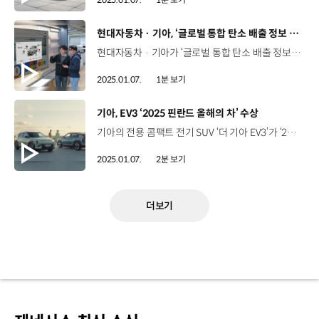
[동영상]
현대자동차 · 기아, ‘글로벌 통합 탄소 배출 정보 시스템' 구축
현대자동차 · 기아가 ‘글로벌 통합 탄소 배출 정보 시스템(IGIS)’을 구축하고 글로벌 환경 규제에 선제적으로 대응합니다. ‘글로벌 통합 탄소 배출 정보 시스템’은 원소재 채취부터 제조, 수송, 운행, 폐기에 이르기까지 완성차의 생애주기 전 과정에서 발생되는 탄소 배출 정보를 통합 관리하는 시스템인데요. 글로벌 에너지 모니터링과 협력사 탄소 배출 이력 관리 등 기존 시스템을 하나로 통합하고, 과정별 정량적 데이터 수집이 가능한 ‘완성차 전과정 평가’ 기능을 추가하면서 더욱 체계적인 탄소 배출량 관리가 가능해졌습니다. 특히, 글로벌 통합 탄소 배출 정보 시스템에는 데이터 위·변조가 불가능한 블록체인 기술이 적용돼, 데이터 신뢰성을 기반으로 탄소 배출량을 투명하게 관리할 수 있습니다.
2025.01.07.
1분 보기
[동영상]
기아, EV3 ‘2025 핀란드 올해의 차’ 수상
기아의 전용 콤팩트 전기 SUV ‘더 기아 EV3’가 ‘2025 핀란드 올해의 차’로 선정됐습니다. 올해로 11회째를 맞이하는 '핀란드 올해의 차'는 핀란드 자동차 기자협회가 주관하는 최고 권위의 상인데요. EV3는 전기차 대중화를 선도하고자 개발한 전략 모델로, 605km의 1회 충전주행거리와 넉넉한 실내 공간, 차급 이상의 다양한 편의사양과 합리적인 가격대 등으로 심사위원들에게 높은 평가를 받았는데요. 총 195점을 얻어, 최종 후보에 오른 르노 세닉과 시트로엥 C3, 다치아 더스터 등을 제치고 최고의 자리에 올랐습니다. 2023년 니로 EV를 시작으로 2024년 코나 일렉트릭, 2025년 EV3까지, 현대자동차그룹 전동화 모델이 전기차 최대 격전지 중 하나인 핀란드에서 3년 연속 최고의 차에 이름을 올리며, 현대자동차그룹의 우수한 전동화 기술력을 다시 한번 입증했습니다.
2025.01.07.
2분 보기
더보기