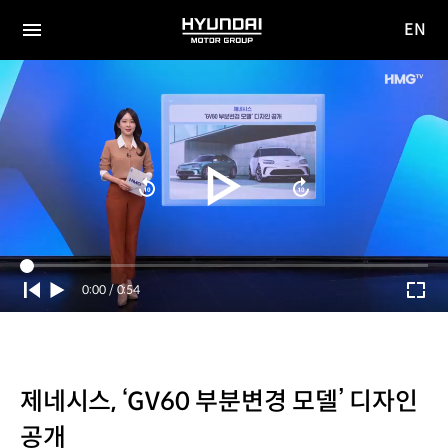
EN
HYUNDAI
영문
MOTOR
전체
사이트
메뉴
GROUP
이동
Current
0:00
/
Duration
0:54
Time
제네시스, ‘GV60 부분변경 모델’ 디자인
공개