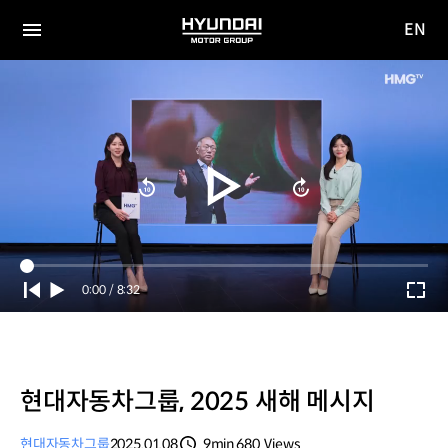
EN
HYUNDAI
영문
MOTOR
전체
사이트
메뉴
GROUP
이동
Current
0:00
/
Duration
8:32
Time
현대자동차그룹, 2025 새해 메시지
현대자동차그룹
2025.01.08
9min
680
Views