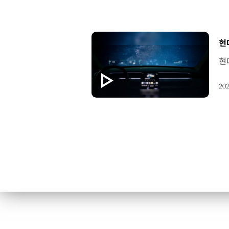
[
현
202