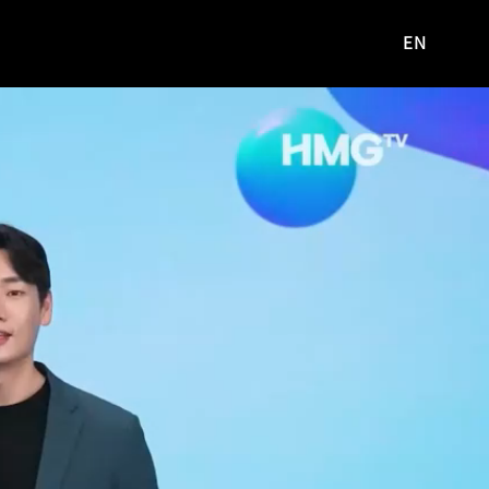
EN
영문
사이트로
이동