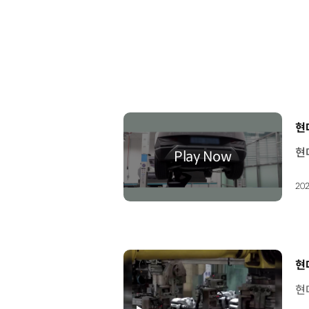
[
현
202
[
현