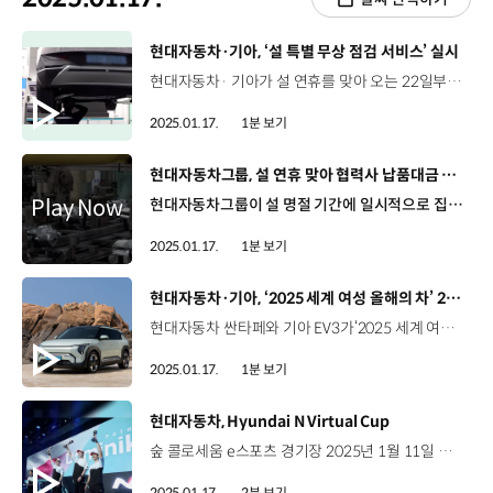
[동영상]
현대자동차·기아, ‘설 특별 무상 점검 서비스’ 실시
현대자동차· 기아가 설 연휴를 맞아 오는 22일부터 24일까지 전국 서비스 거점에서 ‘설 특별 무상점검’을 실시합니다. 안전한 귀향길을 위한 이번 설 특별 무상점검은 브레이크 패드와 공조장치, 타이어와 같은 기본항목과 오일류, 배터리 등 주요 부품이 대상인데요. 15일부터 사흘간 차량 점검 애플리케이션에 접속해 무상수리 쿠폰을 받은 후, 전국의 서비스 거점을 방문해 점검을 받을 수 있습니다. 현대자동차·기아는 앞으로도 고객이 안전 운전할 수 있도록 차량 점검을 더욱 강화할 예정입니다.
2025.01.17.
1분 보기
[동영상]
현대자동차그룹, 설 연휴 맞아 협력사 납품대금 조기 지급
현대자동차그룹이 설 명절 기간에 일시적으로 집중되는 협력사의 자금 부담을 완화하기 위해, 납품대금 2조 446억 원을 조기 지급합니다. 주요 그룹사에 부품, 원자재, 소모품 등을 납품하는 6천여 개 협력사를 대상으로 지급일을 최대 19일 앞당겼습니다. 현대자동차그룹은 매년 설, 추석 명절 전에 협력사들의 자금난 해소를 위해 납품대금을 선지급해왔는데요. 이번 조기 지급을 통해 1차 협력사의 경영을 안정시키고, 납품대금의 조기 지급을 권고하여 2, 3차 협력사까지 수혜를 받을 수 있게 할 예정입니다.
2025.01.17.
1분 보기
[동영상]
현대자동차·기아, ‘2025 세계 여성 올해의 차’ 2개 부분 수상
현대자동차 싼타페와 기아 EV3가‘2025 세계 여성 올해의 차’ 2개 부문에서 수상의 쾌거를 안았습니다. ‘세계 여성 올해의 차’는 5개 대륙에서 활동하는 82명의 여성 자동차 기자들이 기술과 편리성 등 다양한 측면을 평가해 최고의 차량을 선정하는데요. 현대자동차 싼타페는 독창적인 디자인과 넓은 실내공간, 다양한 파워트레인과 실용적인 기능을 갖춰 ‘최고의 대형 SUV’로 선정됐고, 기아 EV3는 최대 605km의 넉넉한 주행가능거리, 여러 편의사양과 뛰어난 가격 경쟁력으로 높은 평가를 받아 ‘최고의 콤팩트 SUV’로 선정됐습니다.
2025.01.17.
1분 보기
[동영상]
현대자동차, Hyundai N Virtual Cup
숲 콜로세움 e스포츠 경기장 2025년 1월 11일 서울 잠실 Hyundai N Virtual Cup 현대 N 최초의 글로벌 온/오프라인 e스포츠 레이싱 대회 ‘2024 Hyundai N Virtual Cup’ 결승전, 오프라인 월드 파이널 현장 현장을 찾은 약 850명의 관중 현장 관중을 위한 ‘차량 시뮬레이터 존’ 운영 레이싱 게임 속에 등장하는 현대자동차의 차종 체험 글로벌 인기 레이싱 게임 ‘Assetto Corsa’로 펼치는 심 레이싱 경기 심 레이싱 (Sim Racing) 3차원 스캔 기술로 현실의 서킷을 가상 세계에 그대로 구현한 게임 한국, 중국, 미국, 유럽 등 총 4개 지역에서 온라인 예선 및 준결승 진행 2024년 10월부터 전 세계 2,800여 명의 심 레이서 참가 그 중, 각 지역에서 선발된 20명 결승 진출 뜨거운 응원 열기 속 시작된 월드 파이널! 폴란드 국적 최종 우승 도미닉 블레어(Dominik Blajer) [최종 순위]1등 도미닉 블레어 (폴란드)2등 막시밀리언 베네케 (독일)3등 모리츠 뢰너 (독일) 도미닉 블레어 / 1등우승했다는 사실이 믿기지 않습니다. 유럽 팀이 마지막 두 레이스에서 2연승을 거두며 결승선을 통과해서 정말 기쁘고, 다음 대회에서도 우승할 수 있기를 기대합니다. “Hyundai N Virtual Cup을 통해 세계에 알린 현대 N의 드라이빙 경험”
2025.01.17.
2분 보기