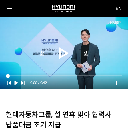
EN
HYUNDAI
영문
MOTOR
전체
사이트
메뉴
GROUP
이동
Current
0:00
/
Duration
0:42
Time
현대자동차그룹, 설 연휴 맞아 협력사
납품대금 조기 지급