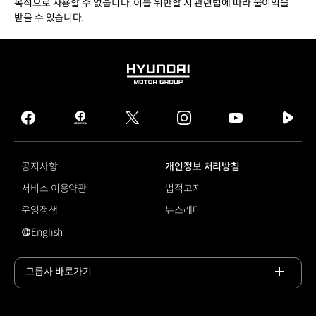
목적으로 사용할 수 없습니다. 이를 위반할 시 관련법에 따라 불이익을
받을 수 있습니다.
HYUNDAI
MOTOR
GROUP
facebook
hmg
twitter
instagram
youtube
naver
journal
tv
facebook
공지사항
개인정보 처리방침
서비스 이용약관
법적고지
운영정책
뉴스레터
English
영문 사이트로 이동
그룹사 바로가기
목록
열기