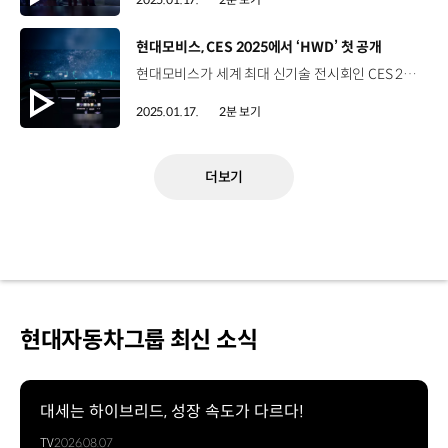
[동영상]
현대모비스, CES 2025에서 ‘HWD’ 첫 공개
현대모비스가 세계 최대 신기술 전시회인 CES 2025에서 ‘홀로그래픽 윈드쉴드 투명 디스플레이(HWD)’ 기술을 글로벌 시장에 첫 공개했습니다. 현대모비스는 이번 전시에서 ‘Beyond and More’를 주제로 사람과 기술의 경계를 허물고 유기적 연결을 통해 사용자의 안전과 편의성 등을 극대화하는 기술을 선보였습니다. 특히, 기아 EV9에 장착해 시연한 ‘홀로그래픽 윈드실드 투명 디스플레이’는 차량 전면 유리창 어디에나 이미지나 동영상 등을 구현하는 기술로, 이른바 ‘디스플레이 없는 디스플레이’로 전시장을 찾은 관람객들에게 색다른 사용자 경험을 선사했습니다. 한영훈 상무 / 현대모비스 HMI개발실‘홀로그래픽 윈드실드 디스플레이’는 빛의 회절 현상을 이용해서 차량의 윈드실드를 투명 디스플레이로 활용할 수 있게 해주는 기술입니다. 현대모비스는 ‘홀로그래픽 윈드실드 디스플레이’를 이용해서 소비자들이 차량에서 더 많은 서비스를 안전하게 즐길 수 있도록 도와줄 예정입니다. 현대모비스는 이 투명 디스플레이 기술을 세계적인 광학 기업인 독일의 ZEISS와 공동 개발 중인데요. 이규석 현대모비스 사장과 ZEISS의 칼 람프레히트 CEO는 CES 전시 부스에서 만나 해당 기술을 직접 살펴보고 향후 사업 협력 방안도 긴밀하게 논의했습니다. 차량용 디스플레이의 미래를 바꿀 ‘홀로그래픽 윈드쉴드 투명 디스플레이’는 내년 상반기 선행 개발을 완료하고 양산 개발 과정을 거쳐 이르면 오는 2027년, 제품으로 출시해 글로벌 시장 공략에 나설 예정입니다.
2025.01.17.
2분 보기
더보기
현대자동차그룹 최신 소식
대세는 하이브리드, 성장 속도가 다르다!
TV
2026.08.07