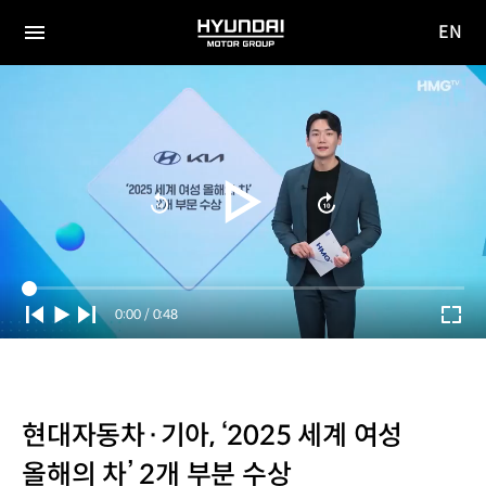
EN
HYUNDAI
영문
MOTOR
전체
사이트
메뉴
GROUP
이동
Current
0:00
/
Duration
0:48
Time
현대자동차·기아, ‘2025 세계 여성
올해의 차’ 2개 부분 수상