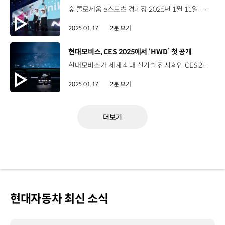
숲 콜로세움 e스포츠 경기장 2025년 1월 11일 서울 잠실 Hyundai N Virtual Cup 현대 N 최초의 글로벌 온/오프라인 e스포츠 레이싱 대회 ‘2024 Hyundai N Virtual Cup’ 결승전, 오프라인 월드 파이널 현장 현장을 찾은 약 850명의 관중 현장 관중을 위한 ‘차량 시뮬레이터 존’ 운영 레이싱 게임 속에 등장하는 현대자동차의 차종 체험 글로벌 인기 레이싱 게임 ‘Assetto Corsa’로 펼치는 심 레이싱 경기 심 레이싱 (Sim Racing) 3차원 스캔 기술로 현실의 서킷을 가상 세계에 그대로 구현한 게임 한국, 중국, 미국, 유럽 등 총 4개 지역에서 온라인 예선 및 준결승 진행 2024년 10월부터 전 세계 2,800여 명의 심 레이서 참가 그 중, 각 지역에서 선발된 20명 결승 진출 뜨거운 응원 열기 속 시작된 월드 파이널! 폴란드 국적 최종 우승 도미닉 블레어(Dominik Blajer) [최종 순위]1등 도미닉 블레어 (폴란드)2등 막시밀리언 베네케 (독일)3등 모리츠 뢰너 (독일) 도미닉 블레어 / 1등우승했다는 사실이 믿기지 않습니다. 유럽 팀이 마지막 두 레이스에서 2연승을 거두며 결승선을 통과해서 정말 기쁘고, 다음 대회에서도 우승할 수 있기를 기대합니다. “Hyundai N Virtual Cup을 통해 세계에 알린 현대 N의 드라이빙 경험”
2025.01.17.
2분 보기
[동영상]
현대모비스, CES 2025에서 ‘HWD’ 첫 공개
현대모비스가 세계 최대 신기술 전시회인 CES 2025에서 ‘홀로그래픽 윈드쉴드 투명 디스플레이(HWD)’ 기술을 글로벌 시장에 첫 공개했습니다. 현대모비스는 이번 전시에서 ‘Beyond and More’를 주제로 사람과 기술의 경계를 허물고 유기적 연결을 통해 사용자의 안전과 편의성 등을 극대화하는 기술을 선보였습니다. 특히, 기아 EV9에 장착해 시연한 ‘홀로그래픽 윈드실드 투명 디스플레이’는 차량 전면 유리창 어디에나 이미지나 동영상 등을 구현하는 기술로, 이른바 ‘디스플레이 없는 디스플레이’로 전시장을 찾은 관람객들에게 색다른 사용자 경험을 선사했습니다. 한영훈 상무 / 현대모비스 HMI개발실‘홀로그래픽 윈드실드 디스플레이’는 빛의 회절 현상을 이용해서 차량의 윈드실드를 투명 디스플레이로 활용할 수 있게 해주는 기술입니다. 현대모비스는 ‘홀로그래픽 윈드실드 디스플레이’를 이용해서 소비자들이 차량에서 더 많은 서비스를 안전하게 즐길 수 있도록 도와줄 예정입니다. 현대모비스는 이 투명 디스플레이 기술을 세계적인 광학 기업인 독일의 ZEISS와 공동 개발 중인데요. 이규석 현대모비스 사장과 ZEISS의 칼 람프레히트 CEO는 CES 전시 부스에서 만나 해당 기술을 직접 살펴보고 향후 사업 협력 방안도 긴밀하게 논의했습니다. 차량용 디스플레이의 미래를 바꿀 ‘홀로그래픽 윈드쉴드 투명 디스플레이’는 내년 상반기 선행 개발을 완료하고 양산 개발 과정을 거쳐 이르면 오는 2027년, 제품으로 출시해 글로벌 시장 공략에 나설 예정입니다.
2025.01.17.
2분 보기
더보기
현대자동차 최신 소식