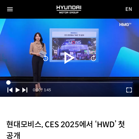
EN
HYUNDAI
영문
MOTOR
전체
사이트
메뉴
GROUP
이동
Current
0:00
/
Duration
1:45
Time
현대모비스, CES 2025에서 ‘HWD’ 첫
공개