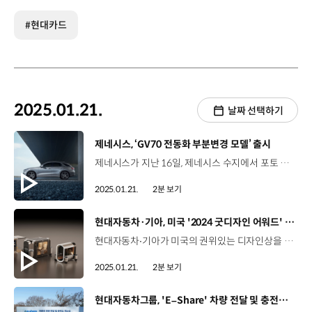
#현대카드
2025.01.21.
날짜 선택하기
[동영상]
제네시스, ‘GV70 전동화 부분변경 모델’ 출시
제네시스가 지난 16일, 제네시스 수지에서 포토 미디어 데이를 개최하고 ‘GV70 전동화 부분변경 모델’의 본격적인 판매를 시작했습니다. 국내외 언론사, 인플루언서 등이 참석한 가운데 열린 포토 미디어 데이에서는 약 2년 10개월 만에 선보이는 GV70 전동화 부분변경 모델의 우수한 상품성과 완성도 높은 디자인에 대한 설명과 실차 전시가 진행됐는데요, GV70 전동화 모델은 제네시스의 디자인 철학 ‘역동적인 우아함’을 바탕으로 기존의 세련된 디자인을 계승하면서 정교한 디테일을 더해 더욱 완성도 높은 디자인을 구현했습니다. 또한 고속도로 바디 모션 제어(HBC)기술과 오토 터레인 모드 등이 탑재돼 고객들에게 안정감과 정숙성 등 럭셔리한 주행 경험을 선사합니다. 권연재 매니저 / 현대자동차 국내마케팅팀이번 ‘GV70 전동화 모델’은 84kWh의 4세대 배터리를 탑재해 1회 충전 시 주행 가능 거리를 423km로 늘렸으며, NVH의 성능을 강화하면서도 신규 액티브 사운드 디자인, VGS 등의 펀 투 드라이브 요소도 강화하여 고요하면서도 역동적인 주행 경험을 선사하고 있습니다. GV70 전동화 모델의 실내는 27인치 통합형 와이드 디스플레이와 터치 타입 공조 조작계를 탑재해 세련된 느낌을 강조하고 있으며 뱅앤올룹슨 고해상도 사운드 시스템, 무드 큐레이터 등 사용자의 감성을 자극하는 신규 사양을 추가해 고객 만족도를 더욱 높였습니다. 제네시스는 오는 26일까지 제네시스 수지에서 새로운 GV70 전동화 모델을 직접 만나볼 수 있는 특별 전시를 마련합니다.
2025.01.21.
2분 보기
[동영상]
현대자동차·기아, 미국 '2024 굿디자인 어워드' 대거 수상
현대자동차∙기아가 미국의 권위있는 디자인상을 대거 수상하며 혁신적인 디자인 경쟁력을 인정받았습니다. 현대자동차∙기아의 총 19개 제품이 미국 ‘2024 굿디자인 어워드’의 운송, 로보틱스 등 다양한 부문에서 두각을 나타냈는데요, 현대자동차는 미래 모빌리티 콘셉트 ‘DICE’ 와 ‘SPACE’, ‘CITY POD’이 운송 부문에서 수상했으며, 기아의 K4 역시, 기아의 디자인 철학인 ‘오퍼짓 유나이티드(Opposites United)’를 기반으로 역동적이며 강인한 형태를 강조한 디자인으로 운송 부문에서 수상했습니다. 제네시스 네오룬 콘셉트도 굿디자인 어워드 운송 부문에 선정됐는데요, ‘단순함 속의 아름다움’을 강조한 네오룬은 한국의 ‘환대(Hospitality)’ 문화를 반영한 B필러리스 코치도어 기술과 넓은 실내 디자인을 인정받았습니다. 현대자동차∙기아 로보틱스랩은 로보틱스 부문에서 엑스블 숄더, 달이 딜리버리 등 총 5개가 우수 디자인으로 선정되며 전체 로보틱스 분야 수상작 가운데 절반을 차지했습니다. 이밖에도 현대자동차는 가정용 전기차 충전기, 다이캐스트의 지속 가능 패키지, 멀티랜턴 등 생활 밀착형 제품과 각종 브랜딩 디자인으로 다양하게 수상했는데요. 현대자동차∙기아는 앞으로도 기존 틀을 벗어난 새로운 디자인으로 차별화된 고객 가치를 제공해 나갈 계획입니다.
2025.01.21.
2분 보기
[동영상]
현대자동차그룹, 'E–Share' 차량 전달 및 충전소 개소식 개최