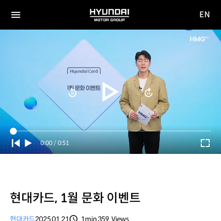
EN
HYUNDAI
영문
MOTOR
전체
사이트
메뉴
GROUP
이동
Current
0:00
/
Duration
0:51
Time
현대카드, 1월 문화 이벤트
현대카드
2025.01.21
1min
359
Views