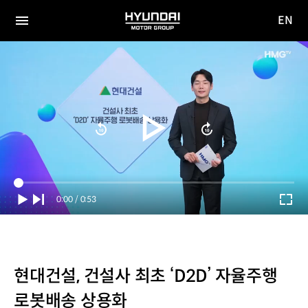
EN
HYUNDAI
영문
MOTOR
전체
사이트
메뉴
GROUP
이동
Current
0:00
/
Duration
0:53
Time
현대건설, 건설사 최초 ‘D2D’ 자율주행
로봇배송 상용화