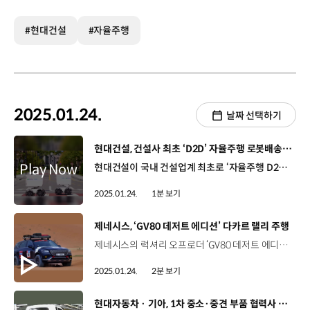
#현대건설
#자율주행
2025.01.24.
날짜 선택하기
[동영상]
현대건설, 건설사 최초 ‘D2D’ 자율주행 로봇배송 상용화
현대건설이 국내 건설업계 최초로 ‘자율주행 D2D 로봇 배송 서비스’를 상용화합니다. 현대자동차그룹 스타트업 ‘모빈’과 공동개발한 자율주행 D2D 로봇 배송 서비스는 오는 6월 준공 예정인 ‘디에이치 대치 에델루이’에 첫 적용되는데요. 국내 건설사 최초로 무선통신 및 관제시스템과 연동되며, 배송 로봇에는 엘리베이터 무인 승하차 기능까지 탑재되어 있어, 도로부터 세대 현관까지 전 구간 이동이 가능합니다. 특히 이번에 업그레이드된 기술에는 로봇 스스로 엘리베이터를 호출하는 등 다양한 상황에서 스스로 판단하고, 결정하는 지능형 기술이 탑재됐습니다. 현대건설은 앞으로도 차별화된 서비스를 통해 로봇 친화형 주거 문화를 선도해 나갈 예정입니다.
2025.01.24.
1분 보기
[동영상]
제네시스, ‘GV80 데저트 에디션’ 다카르 랠리 주행
제네시스의 럭셔리 오프로더 ‘GV80 데저트 에디션’이 ‘2025 다카르 랠리(Dakar Rally)’에 참가해 사막 길을 6,000km 이상 달렸습니다. 다카르 랠리는 극한의 조건 속에서 장거리 코스를 달리는 ‘세계에서 가장 험난한 오프로드 레이스’로 유명한데요. 다카르 랠리 개최 직전에 공개된 ‘GV80 데저트 에디션’은 브랜드 파트너인 재키 익스의 업적과 도전 정신을 기리는 동시에 그의 80번째 생일을 기념하고자 특별히 제작한 헌정 모델로, 차고와 댐핑(Damping) 설정이 가능한 커스텀 서스펜션 등 험로 주행에 최적화된 튜닝으로 우수한 주행 성능을 갖췄습니다. 또한 디자인 측면에서는 재키 익스가 현역 시절 사용한 헬멧 디자인을 활용해 특별한 디자인 요소 등을 적용하고, 확장된 전면 및 후면부 펜더, 비드락 단조 휠 등을 장착한 것이 특징인데요. 특히 42년만에 다카르 랠리에 명예 선수로 참가한 재키 익스가 ‘GV80 데저트 에디션’으로 직접 사막 코스를 주행하며, 제네시스가 가진 무한한 가능성을 전 세계에 알렸습니다.
2025.01.24.
2분 보기
[동영상]
현대자동차 · 기아, 1차 중소·중견 부품 협력사 매출 90조 돌파