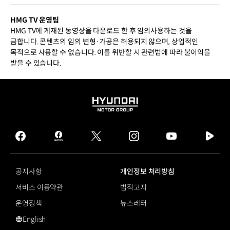
HMG TV 운영팀
HMG TV에 게재된 동영상을 다운로드 한 후 임의사용하는 것을
금합니다. 콘텐츠의 임의 변형·가공은 허용되지 않으며, 상업적인
목적으로 사용할 수 없습니다. 이를 위반할 시 관련법에 따라 불이익을
받을 수 있습니다.
HYUNDAI
MOTOR
GROUP
facebook
hmg
twitter
instagram
youtube
naver
journal
tv
facebook
공지사항
개인정보 처리방침
서비스 이용약관
법적고지
운영정책
뉴스레터
English
영문 사이트로 이동