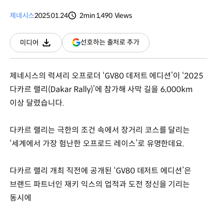
제네시스
2025.01.24
2min
1,490
Views
분량
조회수
(새
선호하는 출처로 추가
미디어
다운로드
창
열림)
제네시스의 럭셔리 오프로더 ‘GV80 데저트 에디션’이 ‘2025
다카르 랠리(Dakar Rally)’에 참가해 사막 길을 6,000km
이상 달렸습니다.
다카르 랠리는 극한의 조건 속에서 장거리 코스를 달리는
‘세계에서 가장 험난한 오프로드 레이스’로 유명한데요.
다카르 랠리 개최 직전에 공개된 ‘GV80 데저트 에디션’은
브랜드 파트너인 재키 익스의 업적과 도전 정신을 기리는
동시에