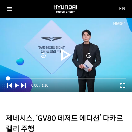
EN
HYUNDAI
영문
MOTOR
전체
사이트
메뉴
GROUP
이동
Current
0:00
/
Duration
1:10
Time
제네시스, ‘GV80 데저트 에디션’ 다카르
랠리 주행