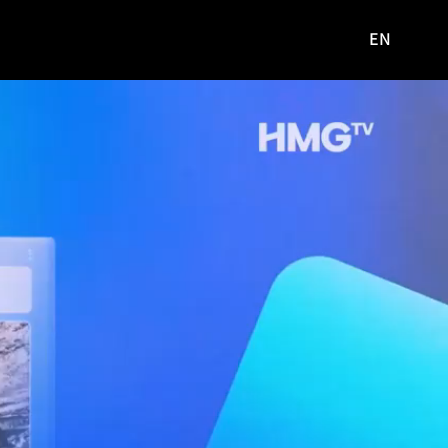
EN
영문
사이트로
이동