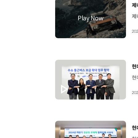
[
제
202
[
현
202
[
현