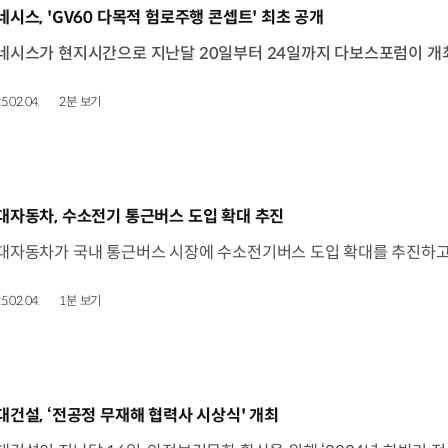
동영상]
네시스, 'GV60 다목적 험로주행 콘셉트' 최초 공개
5.02.04.
2분 보기
동영상]
대자동차, 수소전기 통근버스 도입 확대 추진
5.02.04.
1분 보기
동영상]
대건설, ‘전공정 무재해 협력사 시상식' 개최