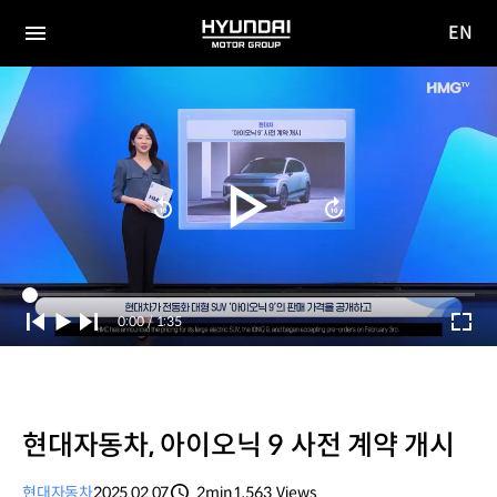
EN
HYUNDAI
영문
MOTOR
전체
사이트
메뉴
GROUP
이동
Current
0:00
/
Duration
1:35
Time
현대자동차, 아이오닉 9 사전 계약 개시
현대자동차
2025.02.07
2min
1,563
Views