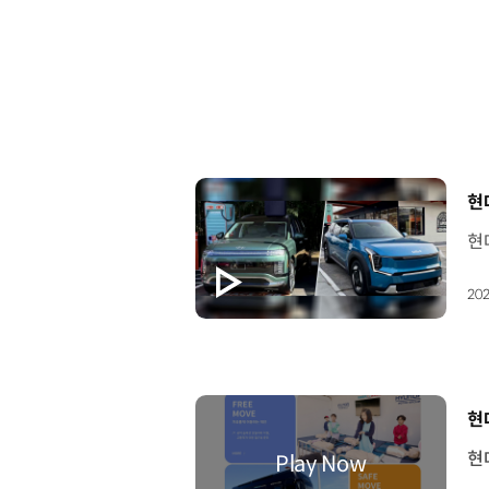
[
현
202
[
현