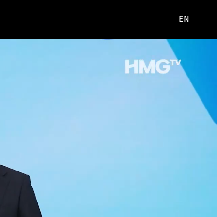
EN
영문
사이트로
이동