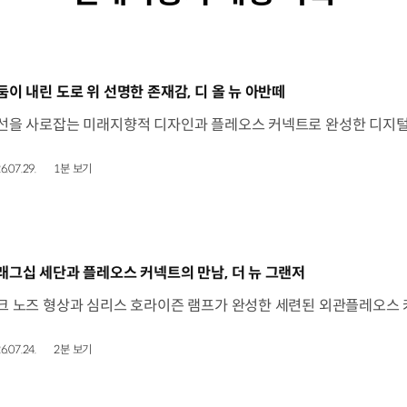
동영상]
둠이 내린 도로 위 선명한 존재감, 디 올 뉴 아반떼
6.07.29.
1분 보기
동영상]
래그십 세단과 플레오스 커넥트의 만남, 더 뉴 그랜저
6.07.24.
2분 보기