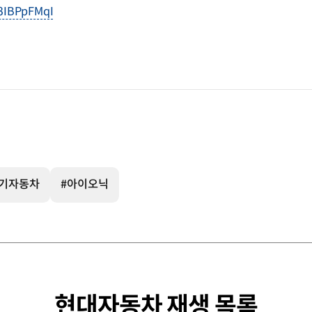
u8IBPpFMqI
전기자동차
#아이오닉
현대자동차 재생 목록