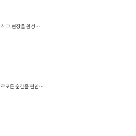
FIFA 월드컵 2026™에서 세계 최초로 라이브 퍼포먼스를 선보인 아틀라스.그 현장을 완성한 시니어 프로그램 매니저 세스 데이비스(Seth Davis)가 전하는 퍼포먼스의 비하인드 스토리를 만나보세요. 인터뷰 전문 보기 ▶ 자세히 보기 ▶ #현대자동차 #보스턴다이나믹스 #아틀라스 #로보틱스 #BostonDynamics #Atlas #Robotics #NextStartsNow
도시의 빛을 지나, 숲의 고요를 따라.세련된 디자인과 정제된 주행 감각으로모든 순간을 편안하게 완성하는 더 뉴 그랜저를 만나보세요. *본 영상은 AI를 활용해 제작했습니다. #현대자동차 #더뉴그랜저 #플래그십세단 #그랜저 #플레오스커넥트