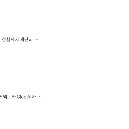
시선을 사로잡는 미래지향적 디자인과 플레오스 커넥트로 완성한 디지털 경험까지.세단의 새로운 기준을 제시하는 디 올 뉴 아반떼를 만나보세요. *본 영상은 AI를 활용해 제작했습니다. #현대자동차 #디올뉴아반떼 #아반떼 #플레오스커넥트 #글레오AI 유튜브 쇼츠 보기
샤크 노즈 형상과 심리스 호라이즌 램프가 완성한 세련된 외관플레오스 커넥트와 Gleo AI가 만드는 스마트한 운전 경험까지. 새롭게 진화한 더 뉴 그랜저를 영상으로 만나보세요. #현대자동차 #더뉴그랜저 #플레오스커넥트 #그랜저 #플래그십세단 #TheNewGrandeur #PleosConnect