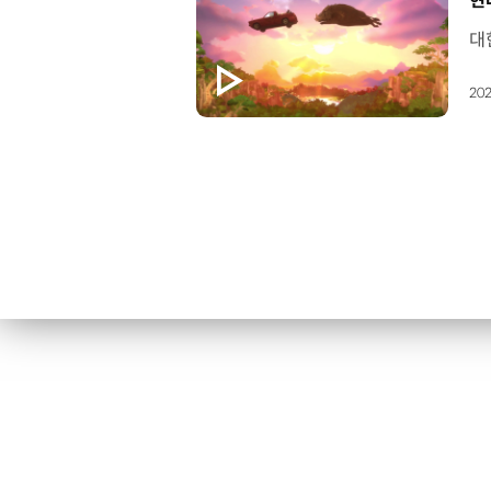
현
202