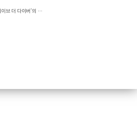
대한민국 최초 BAFTA 게임 어워드의 게임 디자인 부문 수상에 빛나는‘데이브 더 다이버’의 최신 DLC에 포니 픽업이 등장합니다.데이브 더 다이버 - 인 더 정글 속 포니 픽업의 활약을 체험해 보세요. Steam, Nintendo Switch 2 Nintendo Switch, PS5 PS4, Xbox Series X|S, Epic Games Store에서 만나 볼 수 있습니다. #현대자동차 #데이브더다이버 #인더정글 #민트로켓 #게임콜라보 #포니픽업 #포니 유튜브 쇼츠 보기 >