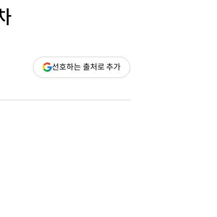
차
(새
선호하는 출처로 추가
창
열림)